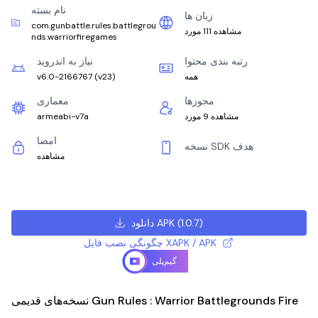
نام بسته
زبان ها
com.gunbattle.rules.battlegrou
مشاهده 111 مورد
nds.warriorfiregames
رتبه بندی محتوا
نیاز به اندروید
همه
)
v23
(
v6.0-2166767
مجوزها
معماری
مشاهده 9 مورد
armeabi-v7a
امضا
نسخه SDK هدف
مشاهده
)
1.0.7
(
دانلود APK
چگونگی نصب فایل XAPK / APK
گیم‌پلی
نسخه‌های قدیمی Gun Rules : Warrior Battlegrounds Fire