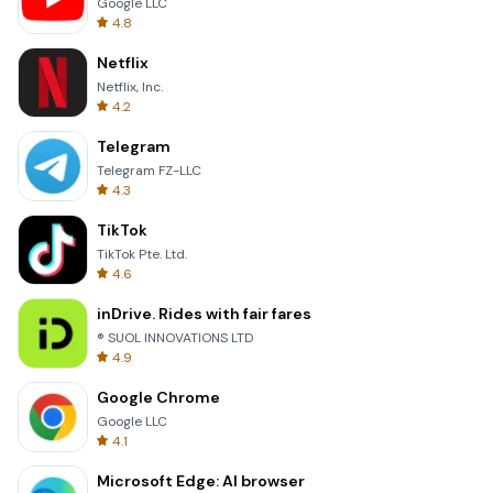
Google LLC
4.8
Netflix
Netflix, Inc.
4.2
Telegram
Telegram FZ-LLC
4.3
TikTok
TikTok Pte. Ltd.
4.6
inDrive. Rides with fair fares
® SUOL INNOVATIONS LTD
4.9
Google Chrome
Google LLC
4.1
Microsoft Edge: AI browser