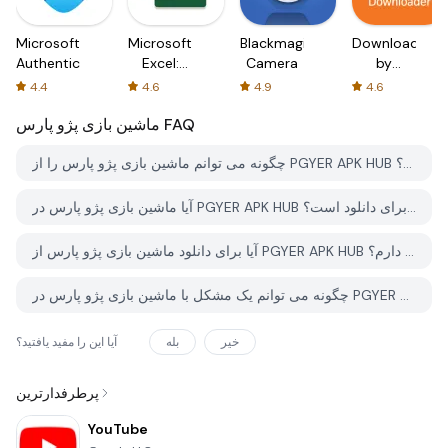
Microsoft
Microsoft
Blackmagic
Downloader
Authenticator
Excel:
Camera
by
Spreadsheets
AFTVnews
4.4
4.6
4.9
4.6
FAQ
ماشین بازی پژو پارس
چگونه می توانم ماشین بازی پژو پارس را از PGYER APK HUB دانلود کنم؟
آیا ماشین بازی پژو پارس در PGYER APK HUB رایگان برای دانلود است؟
آیا برای دانلود ماشین بازی پژو پارس از PGYER APK HUB نیاز به حساب کاربری دارم؟
چگونه می توانم یک مشکل با ماشین بازی پژو پارس در PGYER APK HUB گزارش دهم؟
خیر
بله
آیا این را مفید یافتید؟
پرطرفدارترین
YouTube