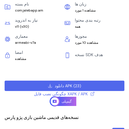
زبان ها
نام بسته
مشاهده 1 مورد
com.jalebapp.am
رتبه بندی محتوا
نیاز به اندروید
همه
)
v30
(
v11
مجوزها
معماری
مشاهده 10 مورد
armeabi-v7a
امضا
نسخه SDK هدف
مشاهده
)
23
(
دانلود APK
چگونگی نصب فایل XAPK / APK
گیم‌پلی
نسخه‌های قدیمی ماشین بازی پژو پارس