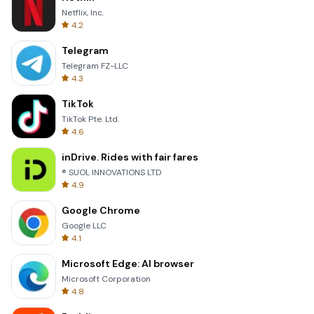
Netflix, Inc.
4.2
Telegram
Telegram FZ-LLC
4.3
TikTok
TikTok Pte. Ltd.
4.6
inDrive. Rides with fair fares
® SUOL INNOVATIONS LTD
4.9
Google Chrome
Google LLC
4.1
Microsoft Edge: AI browser
Microsoft Corporation
4.8