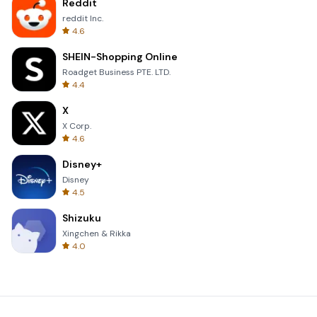
Reddit
reddit Inc.
4.6
SHEIN-Shopping Online
Roadget Business PTE. LTD.
4.4
X
X Corp.
4.6
Disney+
Disney
4.5
Shizuku
Xingchen & Rikka
4.0