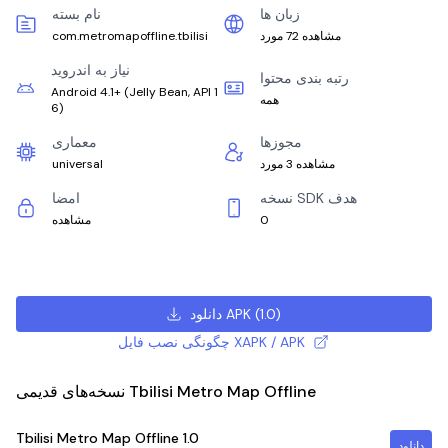
زبان ها
نام بسته
مشاهده 72 مورد
com.metromapoffline.tbilisi
نیاز به اندروید
رتبه بندی محتوا
Android 4.1+
(
Jelly Bean, API 1
همه
6
)
مجوزها
معماری
مشاهده 3 مورد
universal
نسخه SDK هدف
امضا
0
مشاهده
)
1.0
(
دانلود APK
چگونگی نصب فایل XAPK / APK
نسخه‌های قدیمی Tbilisi Metro Map Offline
Tbilisi Metro Map Offline
1.0
دانلود