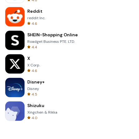
4.8
Reddit
reddit Inc.
4.6
SHEIN-Shopping Online
Roadget Business PTE. LTD.
4.4
X
X Corp.
4.6
Disney+
Disney
4.5
Shizuku
Xingchen & Rikka
4.0