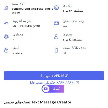
نام بسته
زبان ها
com.neurondigital.FakeTextMe
مشاهده 84 مورد
ssage
رتبه بندی محتوا
نیاز به اندروید
همه
)
v23
(
v6.0-2438415
مجوزها
معماری
مشاهده 12 مورد
-
نسخه SDK هدف
امضا
33
مشاهده
)
5.3
(
دانلود APK
چگونگی نصب فایل XAPK / APK
گیم‌پلی
نسخه‌های قدیمی Text Message Creator