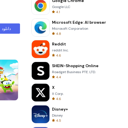
Google Chrome
Google LLC
4.1
Microsoft Edge: AI browser
دانلود
Microsoft Corporation
4.8
Reddit
reddit Inc.
4.6
SHEIN-Shopping Online
Roadget Business PTE. LTD.
4.4
X
X Corp.
4.6
Tower Crash 3D
Disney+
Disney
4.5