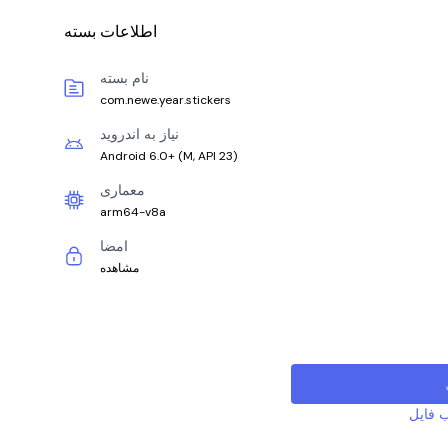
اطلاعات بسته
نام بسته
com.newe.year.stickers
نیاز به اندروید
Android 6.0+
(
M, API 23
)
معماری
arm64-v8a
امضا
مشاهده