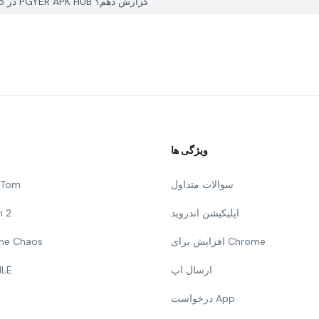
چگونه می توانم یک مشکل با Happy New Year Stickers 2025 در PGYER APK HUB گزارش دهم؟
ویژگی ها
سوالات متداول
g Tom
اپلیکیشن اندروید
n 2
افزایش برای Chrome
 The Chaos
ارسال اپ
ILE
درخواست App