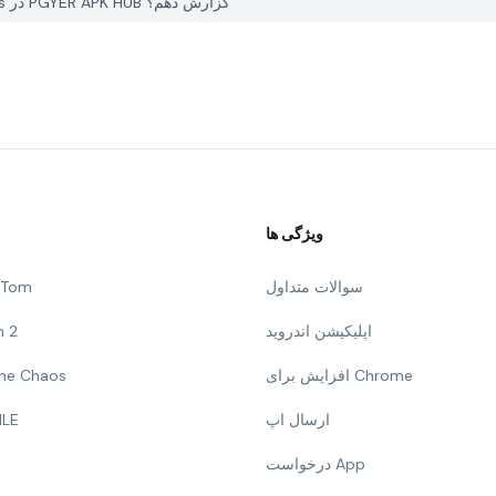
چگونه می توانم یک مشکل با Indian Bikes Driving Car Games در PGYER APK HUB گزارش دهم؟
ویژگی ها
سوالات متداول
g Tom
اپلیکیشن اندروید
n 2
افزایش برای Chrome
 The Chaos
ارسال اپ
ILE
درخواست App