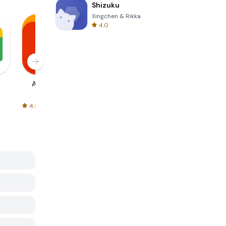
Shizuku
Xingchen & Rikka
4.0
AliExpress
Signal Private
Spotify - Music
Messenger
and Podcasts
4.5
4.3
4.6