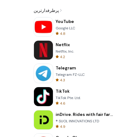
پرطرفدارترین
YouTube
Google LLC
4.8
Netflix
Netflix, Inc.
4.2
Telegram
Telegram FZ-LLC
4.3
TikTok
TikTok Pte. Ltd.
4.6
inDrive. Rides with fair fares
® SUOL INNOVATIONS LTD
4.9