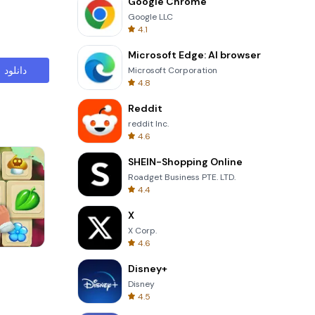
Google Chrome
Google LLC
4.1
Microsoft Edge: AI browser
دانلود
Microsoft Corporation
4.8
Reddit
reddit Inc.
4.6
SHEIN-Shopping Online
Roadget Business PTE. LTD.
4.4
X
X Corp.
4.6
Skip Card
Disney+
Disney
4.5