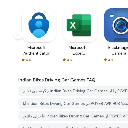
Microsoft
Microsoft
Blackmagi
Authenticator
Excel:
Camera
Spreadsheets
4.4
4.6
4.9
Indian Bikes Driving Car Games
FAQ
 دانلود است؟