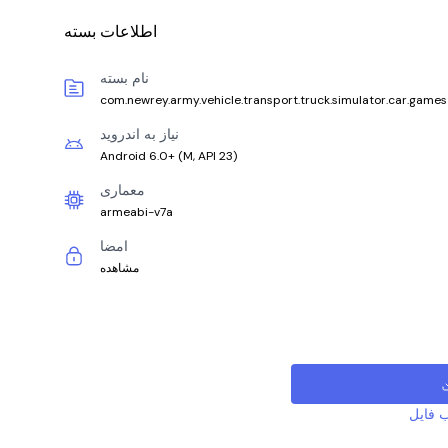
اطلاعات بسته
نام بسته
com.newrey.army.vehicle.transport.truck.simulator.car.games
نیاز به اندروید
Android 6.0+
(
M, API 23
)
معماری
armeabi-v7a
امضا
مشاهده