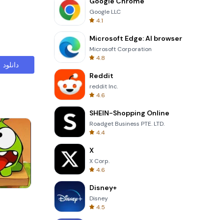
Google Chrome
Google LLC
4.1
Microsoft Edge: AI browser
Microsoft Corporation
4.8
دانلود
Reddit
reddit Inc.
4.6
SHEIN-Shopping Online
Roadget Business PTE. LTD.
4.4
X
X Corp.
4.6
Disney+
Om Nom Run
Disney
4.5