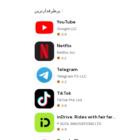
پرطرفدارترین
YouTube
Google LLC
4.8
Netflix
Netflix, Inc.
4.2
Telegram
Telegram FZ-LLC
4.3
TikTok
TikTok Pte. Ltd.
4.6
inDrive. Rides with fair fares
® SUOL INNOVATIONS LTD
4.9