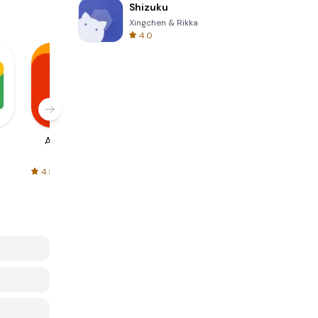
Shizuku
Xingchen & Rikka
4.0
AliExpress
Signal Private
Spotify - Music
Messenger
and Podcasts
4.5
4.3
4.6