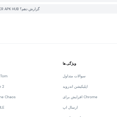
چگونه می توانم یک مشکل با Nuts Sort - Color Bolt در PGYER APK HUB گزارش دهم؟
ویژگی ها
سوالات متداول
g Tom
اپلیکیشن اندروید
n 2
افزایش برای Chrome
 The Chaos
ارسال اپ
ILE