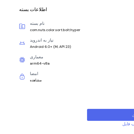
اطلاعات بسته
نام بسته
com.nuts.color.sort.bolt.hyper
نیاز به اندروید
Android 6.0+
(
M, API 23
)
معماری
arm64-v8a
امضا
مشاهده