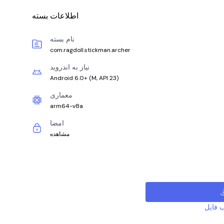
اطلاعات بسته
نام بسته
com.ragdoll.stickman.archer
نیاز به اندروید
Android 6.0+
(
M, API 23
)
معماری
arm64-v8a
امضا
مشاهده