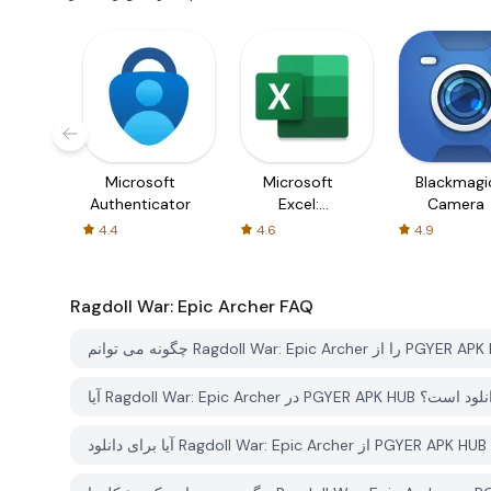
Microsoft
Microsoft
Blackmagi
Authenticator
Excel:
Camera
Spreadsheets
4.4
4.6
4.9
Ragdoll War: Epic Archer
FAQ
PGYER  رایگان برای دانلود است؟