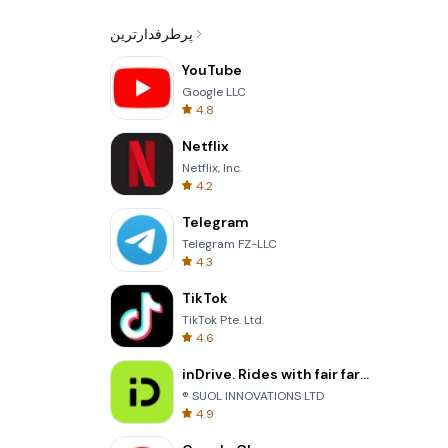
پرطرفدارترین
YouTube
Google LLC
4.8
Netflix
Netflix, Inc.
4.2
Telegram
Telegram FZ-LLC
4.3
TikTok
TikTok Pte. Ltd.
4.6
inDrive. Rides with fair fares
® SUOL INNOVATIONS LTD
4.9