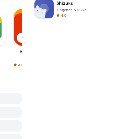
Shizuku
Xingchen & Rikka
4.0
AliExpress
Signal Private
Spotify - Music
Messenger
and Podcasts
4.5
4.3
4.6