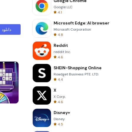
Google Chrome
Google LLC
4.1
Microsoft Edge: AI browser
دانلود
Microsoft Corporation
4.8
Reddit
reddit Inc.
4.6
SHEIN-Shopping Online
Roadget Business PTE. LTD.
4.4
X
X Corp.
4.6
Words of Wonders
Disney+
Disney
4.5