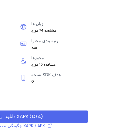
زبان ها
مشاهده 74 مورد
رتبه بندی محتوا
همه
مجوزها
مشاهده 15 مورد
نسخه SDK هدف
0
)
1.0.4
(
دانلود XAPK
چگونگی نصب فایل XAPK / APK