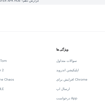
چگونه می توانم یک مشکل با Ragdoll War: Epic Archer در PGYER APK HUB گزارش دهم؟
ویژگی ها
سوالات متداول
g Tom
اپلیکیشن اندروید
n 2
افزایش برای Chrome
 The Chaos
ارسال اپ
ILE
درخواست App