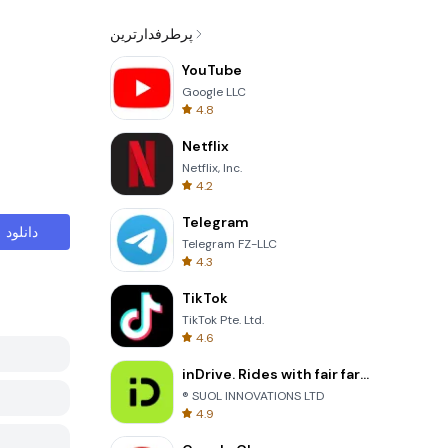
پرطرفدارترین
YouTube
Google LLC
4.8
Netflix
Netflix, Inc.
4.2
Telegram
دانلود
Telegram FZ-LLC
4.3
TikTok
TikTok Pte. Ltd.
4.6
inDrive. Rides with fair fares
® SUOL INNOVATIONS LTD
4.9