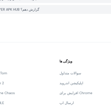
چگونه می توانم یک مشکل با Cyan Icon Pack Style 5 در PGYER APK HUB گزارش دهم؟
ویژگی ها
سوالات متداول
g Tom
اپلیکیشن اندروید
n 2
افزایش برای Chrome
 The Chaos
ارسال اپ
ILE