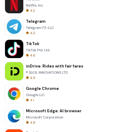
Netflix, Inc.
4.2
Telegram
Telegram FZ-LLC
4.3
TikTok
TikTok Pte. Ltd.
4.6
inDrive. Rides with fair fares
® SUOL INNOVATIONS LTD
4.9
Google Chrome
Google LLC
4.1
Microsoft Edge: AI browser
Microsoft Corporation
4.8