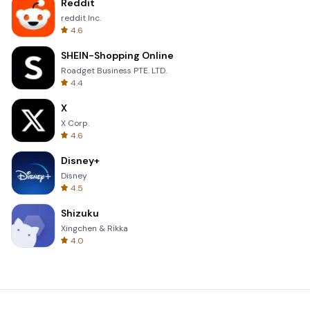
Reddit
reddit Inc.
4.6
SHEIN-Shopping Online
Roadget Business PTE. LTD.
4.4
X
X Corp.
4.6
Disney+
Disney
4.5
Shizuku
Xingchen & Rikka
4.0