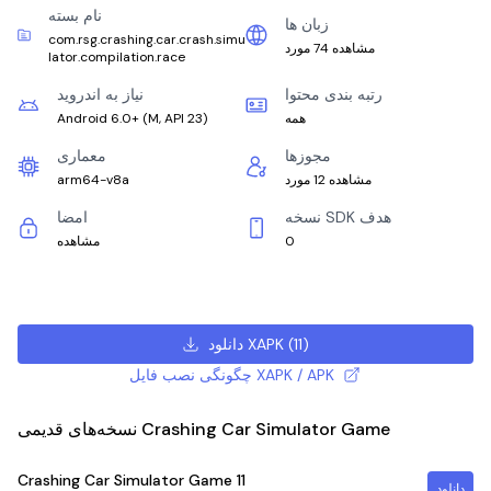
نام بسته
زبان ها
com.rsg.crashing.car.crash.simu
مشاهده 74 مورد
lator.compilation.race
رتبه بندی محتوا
نیاز به اندروید
همه
)
M, API 23
(
Android 6.0+
مجوزها
معماری
مشاهده 12 مورد
arm64-v8a
نسخه SDK هدف
امضا
0
مشاهده
)
11
(
دانلود XAPK
چگونگی نصب فایل XAPK / APK
نسخه‌های قدیمی Crashing Car Simulator Game
Crashing Car Simulator Game
11
دانلود