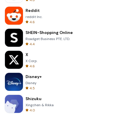
4.8
Reddit
reddit Inc.
4.6
SHEIN-Shopping Online
Roadget Business PTE. LTD.
4.4
X
X Corp.
4.6
Disney+
Disney
4.5
Shizuku
Xingchen & Rikka
4.0