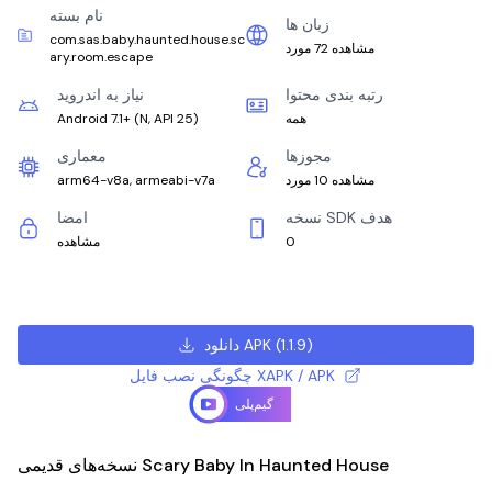
نام بسته
زبان ها
com.sas.baby.haunted.house.sc
مشاهده 72 مورد
ary.room.escape
رتبه بندی محتوا
نیاز به اندروید
همه
)
N, API 25
(
Android 7.1+
مجوزها
معماری
مشاهده 10 مورد
arm64-v8a, armeabi-v7a
نسخه SDK هدف
امضا
0
مشاهده
)
1.1.9
(
دانلود APK
چگونگی نصب فایل XAPK / APK
گیم‌پلی
نسخه‌های قدیمی Scary Baby In Haunted House