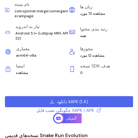
نام بسته
زبان ها
com.spinner.merge.runnergam
مشاهده 72 مورد
e.rampage
نیاز به اندروید
رتبه بندی محتوا
Android 5.1+
(
Lollipop MR1, API
همه
22
)
مجوزها
معماری
مشاهده 12 مورد
arm64-v8a
نسخه SDK هدف
امضا
0
مشاهده
)
1.4
(
دانلود XAPK
چگونگی نصب فایل XAPK / APK
گیم‌پلی
نسخه‌های قدیمی Snake Run Evolution