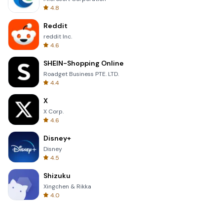
4.8
Reddit
reddit Inc.
4.6
SHEIN-Shopping Online
Roadget Business PTE. LTD.
4.4
X
X Corp.
4.6
Disney+
Disney
4.5
Shizuku
Xingchen & Rikka
4.0