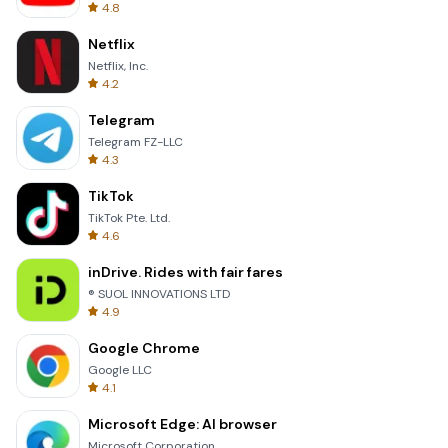
4.8
Netflix
Netflix, Inc.
4.2
Telegram
Telegram FZ-LLC
4.3
TikTok
TikTok Pte. Ltd.
4.6
inDrive. Rides with fair fares
® SUOL INNOVATIONS LTD
4.9
Google Chrome
Google LLC
4.1
Microsoft Edge: AI browser
Microsoft Corporation