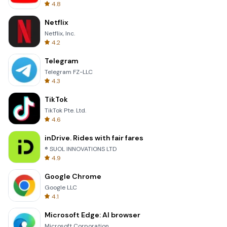
4.8
Netflix
Netflix, Inc.
4.2
Telegram
Telegram FZ-LLC
4.3
TikTok
TikTok Pte. Ltd.
4.6
inDrive. Rides with fair fares
® SUOL INNOVATIONS LTD
4.9
Google Chrome
Google LLC
4.1
Microsoft Edge: AI browser
Microsoft Corporation