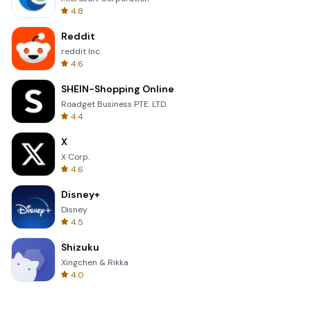
4.8
Reddit
reddit Inc.
4.6
SHEIN-Shopping Online
Roadget Business PTE. LTD.
4.4
X
X Corp.
4.6
Disney+
Disney
4.5
Shizuku
Xingchen & Rikka
4.0