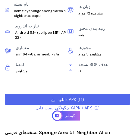
نام بسته
زبان ها
com.tinysponge.sponge.area.n
مشاهده 72 مورد
eighbor.escape
نیاز به اندروید
رتبه بندی محتوا
Android 5.1+
(
Lollipop MR1, API
همه
22
)
مجوزها
معماری
مشاهده 5 مورد
arm64-v8a, armeabi-v7a
نسخه SDK هدف
امضا
0
مشاهده
)
1.1
(
دانلود APK
چگونگی نصب فایل XAPK / APK
گیم‌پلی
نسخه‌های قدیمی Sponge Area 51. Neighbor Alien