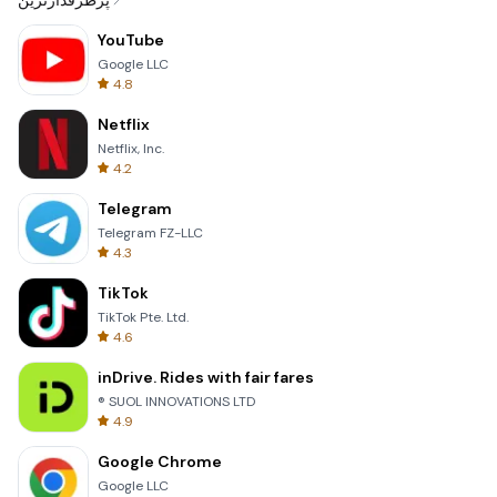
پرطرفدارترین
YouTube
Google LLC
4.8
Netflix
Netflix, Inc.
4.2
Telegram
Telegram FZ-LLC
4.3
TikTok
TikTok Pte. Ltd.
4.6
inDrive. Rides with fair fares
® SUOL INNOVATIONS LTD
4.9
Google Chrome
Google LLC