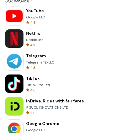
پرطرفدارترین
YouTube
Google LLC
4.8
Netflix
Netflix, Inc.
4.2
Telegram
Telegram FZ-LLC
4.3
TikTok
TikTok Pte. Ltd.
4.6
inDrive. Rides with fair fares
® SUOL INNOVATIONS LTD
4.9
Google Chrome
Google LLC