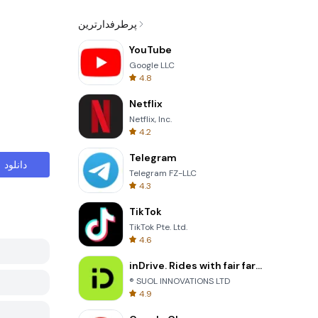
پرطرفدارترین
YouTube
Google LLC
4.8
Netflix
Netflix, Inc.
4.2
Telegram
دانلود
Telegram FZ-LLC
4.3
TikTok
TikTok Pte. Ltd.
4.6
inDrive. Rides with fair fares
® SUOL INNOVATIONS LTD
4.9