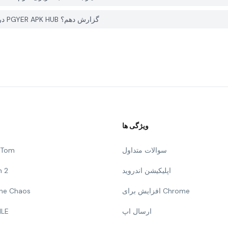
چگونه می توانم یک مشکل با Men fashion style suit editor در PGYER APK HUB گزارش دهم؟
ویژگی ها
سوالات متداول
g Tom
اپلیکیشن اندروید
n 2
افزایش برای Chrome
 The Chaos
ارسال اپ
ILE