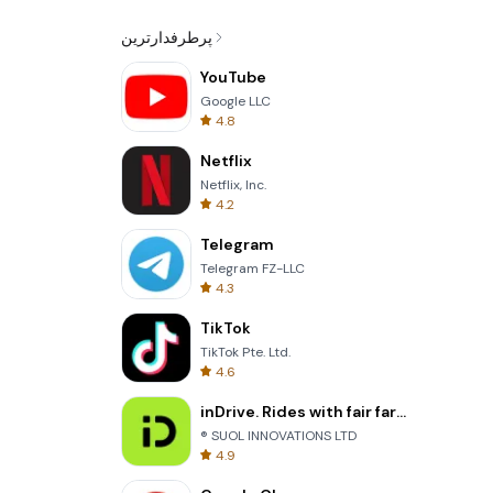
پرطرفدارترین
YouTube
Google LLC
4.8
Netflix
Netflix, Inc.
4.2
Telegram
Telegram FZ-LLC
4.3
TikTok
TikTok Pte. Ltd.
4.6
inDrive. Rides with fair fares
® SUOL INNOVATIONS LTD
4.9