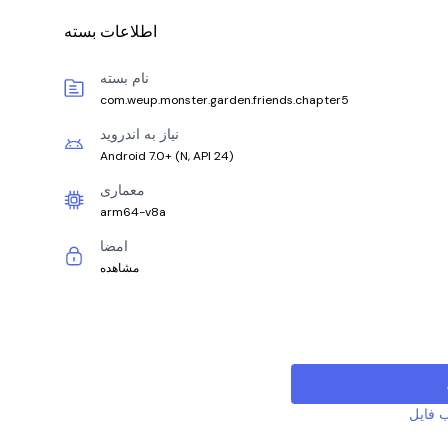
اطلاعات بسته
نام بسته
com.weup.monster.garden.friends.chapter5
نیاز به اندروید
Android 7.0+
(
N, API 24
)
معماری
arm64-v8a
امضا
مشاهده