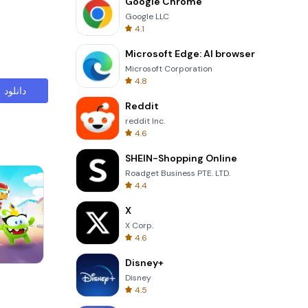
Google Chrome
Google LLC
4.1
Microsoft Edge: AI browser
Microsoft Corporation
4.8
دانلود
Reddit
reddit Inc.
4.6
SHEIN-Shopping Online
Roadget Business PTE. LTD.
4.4
X
X Corp.
4.6
Disney+
Skip Card
Disney
4.5