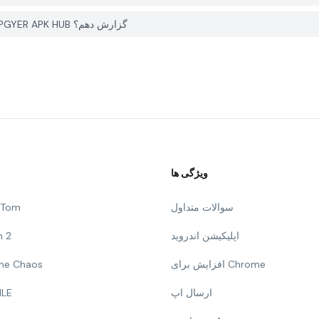
چگونه می توانم یک مشکل با Monster Garden Friends 5 در PGYER APK HUB گزارش دهم؟
ویژگی ها
سوالات متداول
g Tom
اپلیکیشن اندروید
n 2
افزایش برای Chrome
 The Chaos
ارسال اپ
ILE