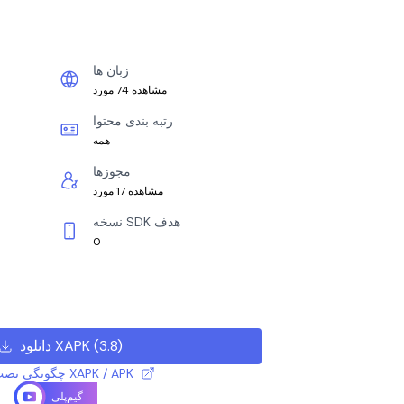
زبان ها
مشاهده 74 مورد
رتبه بندی محتوا
همه
مجوزها
مشاهده 17 مورد
نسخه SDK هدف
0
)
3.8
(
دانلود XAPK
چگونگی نصب فایل XAPK / APK
گیم‌پلی