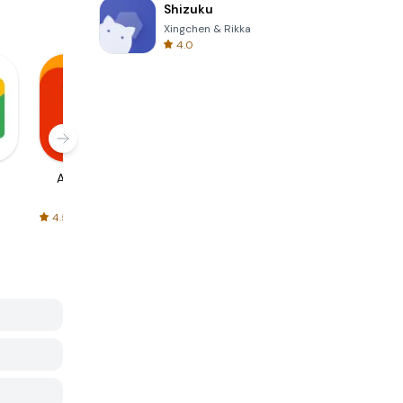
Shizuku
Xingchen & Rikka
4.0
AliExpress
Signal Private
Spotify - Music
Messenger
and Podcasts
4.5
4.3
4.6