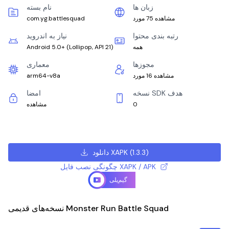
زبان ها
نام بسته
مشاهده 75 مورد
com.yg.battlesquad
رتبه بندی محتوا
نیاز به اندروید
همه
)
Lollipop, API 21
(
Android 5.0+
مجوزها
معماری
مشاهده 16 مورد
arm64-v8a
نسخه SDK هدف
امضا
0
مشاهده
)
1.3.3
(
دانلود XAPK
چگونگی نصب فایل XAPK / APK
گیم‌پلی
نسخه‌های قدیمی Monster Run Battle Squad