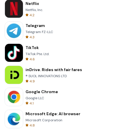
Netflix
Netflix, Inc.
4.2
Telegram
Telegram FZ-LLC
4.3
TikTok
TikTok Pte. Ltd.
4.6
inDrive. Rides with fair fares
® SUOL INNOVATIONS LTD
4.9
Google Chrome
Google LLC
4.1
Microsoft Edge: AI browser
Microsoft Corporation
4.8