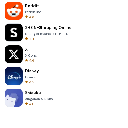
Reddit
reddit Inc.
4.6
SHEIN-Shopping Online
Roadget Business PTE. LTD.
4.4
X
X Corp.
4.6
Disney+
Disney
4.5
Shizuku
Xingchen & Rikka
4.0