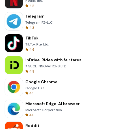
Netflix, Inc.
4.2
Telegram
Telegram FZ-LLC
4.3
TikTok
TikTok Pte. Ltd.
4.6
inDrive. Rides with fair fares
® SUOL INNOVATIONS LTD
4.9
Google Chrome
Google LLC
4.1
Microsoft Edge: AI browser
Microsoft Corporation
4.8
Reddit