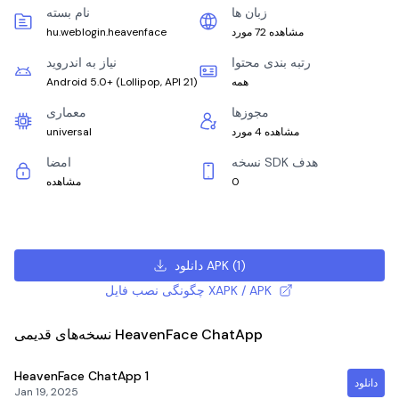
زبان ها
نام بسته
مشاهده 72 مورد
hu.weblogin.heavenface
رتبه بندی محتوا
نیاز به اندروید
همه
)
Lollipop, API 21
(
Android 5.0+
مجوزها
معماری
مشاهده 4 مورد
universal
نسخه SDK هدف
امضا
0
مشاهده
)
1
(
دانلود APK
چگونگی نصب فایل XAPK / APK
نسخه‌های قدیمی HeavenFace ChatApp
HeavenFace ChatApp
1
دانلود
Jan 19, 2025