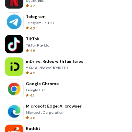
Netflix, Inc.
4.2
Telegram
Telegram FZ-LLC
4.3
TikTok
TikTok Pte. Ltd.
4.6
inDrive. Rides with fair fares
® SUOL INNOVATIONS LTD
4.9
Google Chrome
Google LLC
4.1
Microsoft Edge: AI browser
Microsoft Corporation
4.8
Reddit