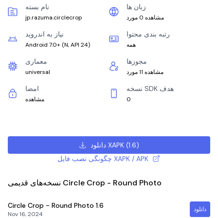
زبان ها
نام بسته
مشاهده 0 مورد
jp.razuma.circlecrop
رتبه بندی محتوا
نیاز به اندروید
همه
)
N, API 24
(
Android 7.0+
مجوزها
معماری
مشاهده 11 مورد
universal
نسخه SDK هدف
امضا
0
مشاهده
)
1.6
(
دانلود XAPK
چگونگی نصب فایل XAPK / APK
نسخه‌های قدیمی Circle Crop - Round Photo
Circle Crop - Round Photo
1.6
دانلود
Nov 16, 2024