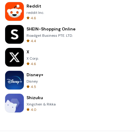
Reddit
reddit Inc.
4.6
SHEIN-Shopping Online
Roadget Business PTE. LTD.
4.4
X
X Corp.
4.6
Disney+
Disney
4.5
Shizuku
Xingchen & Rikka
4.0