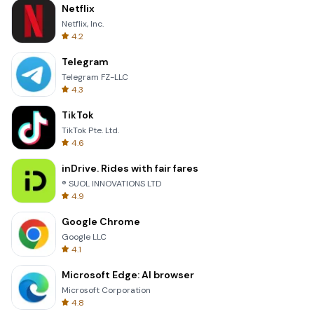
Netflix
Netflix, Inc.
4.2
Telegram
Telegram FZ-LLC
4.3
TikTok
TikTok Pte. Ltd.
4.6
inDrive. Rides with fair fares
® SUOL INNOVATIONS LTD
4.9
Google Chrome
Google LLC
4.1
Microsoft Edge: AI browser
Microsoft Corporation
4.8