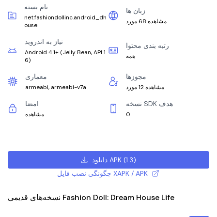
نام بسته
زبان ها
net.fashiondollinc.android_dh
مشاهده 68 مورد
ouse
نیاز به اندروید
رتبه بندی محتوا
Android 4.1+
(
Jelly Bean, API 1
همه
6
)
مجوزها
معماری
مشاهده 12 مورد
armeabi, armeabi-v7a
نسخه SDK هدف
امضا
0
مشاهده
)
1.3
(
دانلود APK
چگونگی نصب فایل XAPK / APK
نسخه‌های قدیمی Fashion Doll: Dream House Life