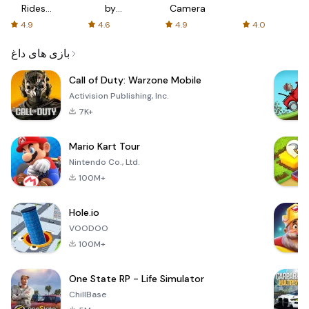
Rides
by
Camera
with fair
AFTVnews
4.9
4.6
4.9
4.0
fares
بازی های داغ
Call of Duty: Warzone Mobile
Activision Publishing, Inc.
7K+
Mario Kart Tour
Nintendo Co., Ltd.
100M+
Hole.io
VOODOO
100M+
One State RP - Life Simulator
ChillBase