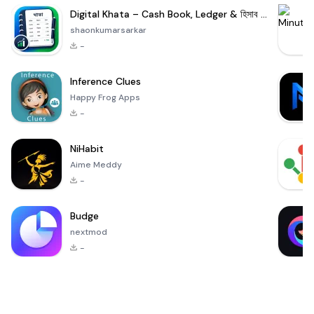
Digital Khata – Cash Book, Ledger & হিসাব খাতা
shaonkumarsarkar
-
Inference Clues
Happy Frog Apps
-
NiHabit
Aime Meddy
-
Budge
nextmod
-