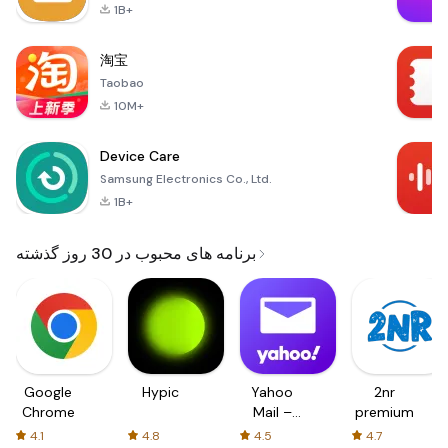
1B+
淘宝
Taobao
10M+
Device Care
Samsung Electronics Co., Ltd.
1B+
برنامه های محبوب در 30 روز گذشته
Google
Hypic
Yahoo
2nr
Chrome
Mail –
premium
Organized
4.1
4.8
4.5
4.7