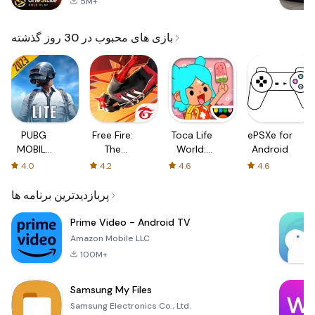
5M+
بازی های محبوب در 30 روز گذشته
PUBG
Free Fire:
Toca Life
ePSXe for
MOBILE
The
World:
Android
LITE
Chaos
Build a
4.0
4.2
4.6
4.6
Story
پربازدیدترین برنامه ها
Prime Video - Android TV
Amazon Mobile LLC
100M+
Samsung My Files
Samsung Electronics Co., Ltd.