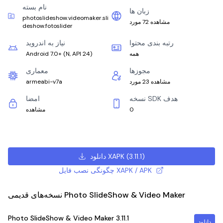
نام بسته
زبان ها
photoslideshow.videomaker.sli
مشاهده 72 مورد
deshow.fotoslider
رتبه بندی محتوا
نیاز به اندروید
همه
)
N, API 24
(
Android 7.0+
مجوزها
معماری
مشاهده 23 مورد
armeabi-v7a
نسخه SDK هدف
امضا
0
مشاهده
)
3.11.1
(
دانلود XAPK
چگونگی نصب فایل XAPK / APK
نسخه‌های قدیمی Photo SlideShow & Video Maker
Photo SlideShow & Video Maker
3.11.1
دانلود