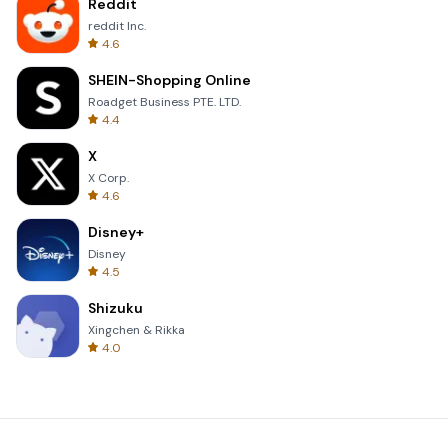
Reddit
reddit Inc.
4.6
SHEIN-Shopping Online
Roadget Business PTE. LTD.
4.4
X
X Corp.
4.6
Disney+
Disney
4.5
Shizuku
Xingchen & Rikka
4.0