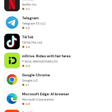
Netflix, Inc.
4.2
Telegram
Telegram FZ-LLC
4.3
TikTok
TikTok Pte. Ltd.
4.6
inDrive. Rides with fair fares
® SUOL INNOVATIONS LTD
4.9
Google Chrome
Google LLC
4.1
Microsoft Edge: AI browser
Microsoft Corporation
4.8