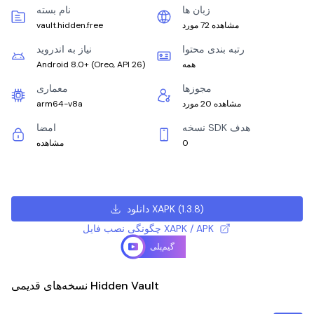
زبان ها
نام بسته
مشاهده 72 مورد
vault.hidden.free
رتبه بندی محتوا
نیاز به اندروید
همه
)
Oreo, API 26
(
Android 8.0+
مجوزها
معماری
مشاهده 20 مورد
arm64-v8a
نسخه SDK هدف
امضا
0
مشاهده
)
1.3.8
(
دانلود XAPK
چگونگی نصب فایل XAPK / APK
گیم‌پلی
نسخه‌های قدیمی Hidden Vault