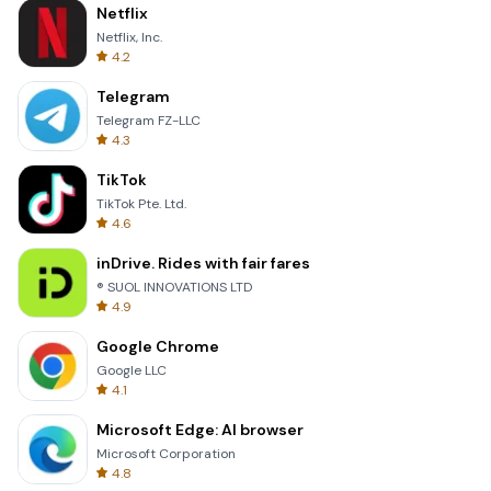
Netflix
Netflix, Inc.
4.2
Telegram
Telegram FZ-LLC
4.3
TikTok
TikTok Pte. Ltd.
4.6
inDrive. Rides with fair fares
® SUOL INNOVATIONS LTD
4.9
Google Chrome
Google LLC
4.1
Microsoft Edge: AI browser
Microsoft Corporation
4.8