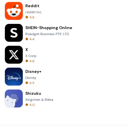
Reddit
reddit Inc.
4.6
SHEIN-Shopping Online
Roadget Business PTE. LTD.
4.4
X
X Corp.
4.6
Disney+
Disney
4.5
Shizuku
Xingchen & Rikka
4.0