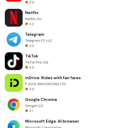
4.8
Netflix
Netflix, Inc.
4.2
Telegram
Telegram FZ-LLC
4.3
TikTok
TikTok Pte. Ltd.
4.6
inDrive. Rides with fair fares
® SUOL INNOVATIONS LTD
4.9
Google Chrome
Google LLC
4.1
Microsoft Edge: AI browser
Microsoft Corporation