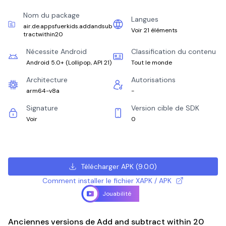
Nom du package
Langues
air.de.appsfuerkids.addandsub
Voir 21 éléments
tractwithin20
Nécessite Android
Classification du contenu
Android 5.0+
(
Lollipop, API 21
)
Tout le monde
Architecture
Autorisations
arm64-v8a
-
Signature
Version cible de SDK
Voir
0
Télécharger APK
(
9.0.0
)
Comment installer le fichier XAPK / APK
Jouabilité
Anciennes versions de Add and subtract within 20