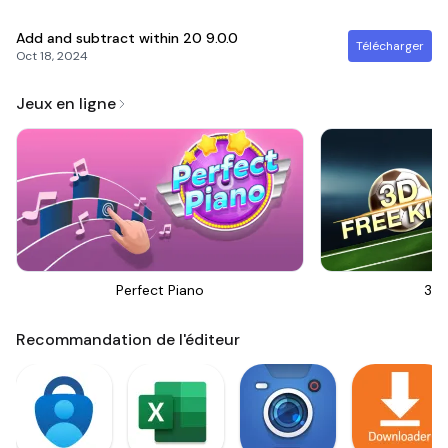
Add and subtract within 20
9.0.0
Télécharger
Oct 18, 2024
Jeux en ligne
Perfect Piano
3D 
Recommandation de l'éditeur