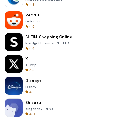
4.8
Reddit
reddit Inc.
4.6
SHEIN-Shopping Online
Roadget Business PTE. LTD.
4.4
X
X Corp.
4.6
Disney+
Disney
4.5
Shizuku
Xingchen & Rikka
4.0