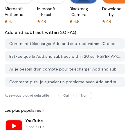
Microsoft
Microsoft
Blackmagic
Downloader
Authenticator
Excel:
Camera
by
Spreadsheets
AFTVnews
4.4
4.6
4.9
4.6
Add and subtract within 20
FAQ
Comment télécharger Add and subtract within 20 depuis PGYER APK HUB?
Est-ce que le Add and subtract within 20 sur PGYER APK HUB est gratuit?
Ai-je besoin d'un compte pour télécharger Add and subtract within 20 depuis PGYER APK HUB?
Comment puis-je signaler un problème avec Add and subtract within 20 sur PGYER APK HUB?
Avez-vous trouvé cela utile
Oui
Non
Les plus populaires
YouTube
Google LLC