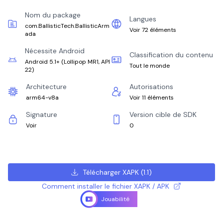
Nom du package
Langues
com.BallisticTech.BallisticArm
Voir 72 éléments
ada
Nécessite Android
Classification du contenu
Android 5.1+
(
Lollipop MR1, API
Tout le monde
22
)
Architecture
Autorisations
arm64-v8a
Voir 11 éléments
Signature
Version cible de SDK
Voir
0
Télécharger XAPK
(
1.1
)
Comment installer le fichier XAPK / APK
Jouabilité