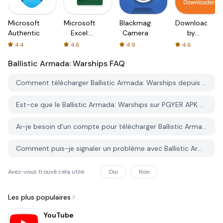
Microsoft
Microsoft
Blackmagic
Downloader
Authenticator
Excel:
Camera
by
Spreadsheets
AFTVnews
4.4
4.6
4.9
4.6
Ballistic Armada: Warships
FAQ
Comment télécharger Ballistic Armada: Warships depuis PGYER APK HUB?
Est-ce que le Ballistic Armada: Warships sur PGYER APK HUB est gratuit?
Ai-je besoin d'un compte pour télécharger Ballistic Armada: Warships depuis PGYER APK HUB?
Comment puis-je signaler un problème avec Ballistic Armada: Warships sur PGYER APK HUB?
Avez-vous trouvé cela utile
Oui
Non
Les plus populaires
YouTube