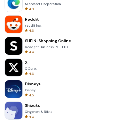
Microsoft Corporation
4.8
Reddit
reddit Inc.
4.6
SHEIN-Shopping Online
Roadget Business PTE. LTD.
4.4
X
X Corp.
4.6
Disney+
Disney
4.5
Shizuku
Xingchen & Rikka
4.0