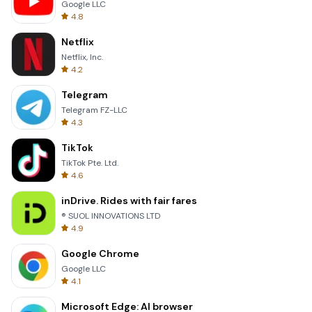
Google LLC
4.8
Netflix
Netflix, Inc.
4.2
Telegram
Telegram FZ-LLC
4.3
TikTok
TikTok Pte. Ltd.
4.6
inDrive. Rides with fair fares
® SUOL INNOVATIONS LTD
4.9
Google Chrome
Google LLC
4.1
Microsoft Edge: AI browser