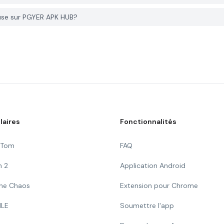
use sur PGYER APK HUB?
laires
Fonctionnalités
g Tom
FAQ
n 2
Application Android
 The Chaos
Extension pour Chrome
ILE
Soumettre l'app