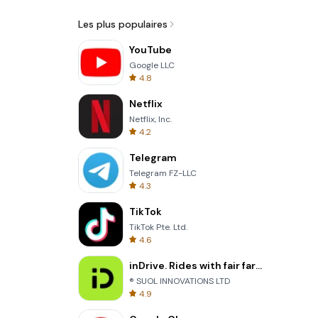
Les plus populaires
YouTube
Google LLC
4.8
Netflix
Netflix, Inc.
4.2
Telegram
Telegram FZ-LLC
4.3
TikTok
TikTok Pte. Ltd.
4.6
inDrive. Rides with fair fares
® SUOL INNOVATIONS LTD
4.9