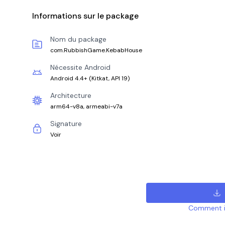
Informations sur le package
Nom du package
com.RubbishGame.KebabHouse
Nécessite Android
Android 4.4+
(
Kitkat, API 19
)
Architecture
arm64-v8a, armeabi-v7a
Signature
Voir
Comment ins