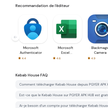
Recommandation de l'éditeur
Microsoft
Microsoft
Blackmagi
Authenticator
Excel:
Camera
Spreadsheets
4.4
4.6
4.9
Kebab House
FAQ
Comment télécharger Kebab House depuis PGYER APK
Est-ce que le Kebab House sur PGYER APK HUB est grat
Ai-je besoin d'un compte pour télécharger Kebab Hou