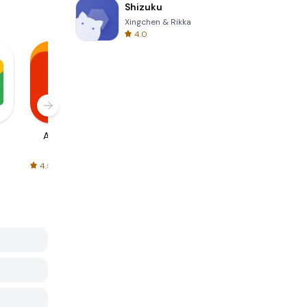
Shizuku
Xingchen & Rikka
4.0
AliExpress
Signal Private
Spotify - Music
Messenger
and Podcasts
4.5
4.3
4.6