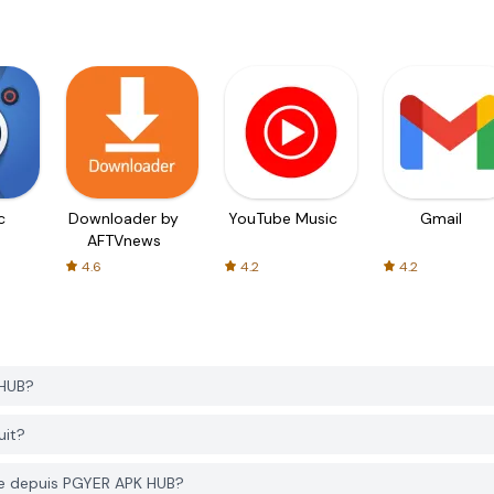
c
Downloader by
YouTube Music
Gmail
AFTVnews
4.6
4.2
4.2
 HUB?
uit?
se depuis PGYER APK HUB?