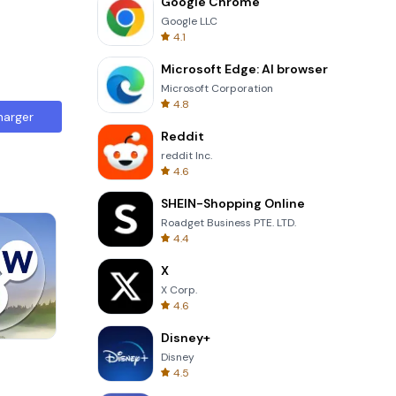
Google Chrome
Google LLC
4.1
Microsoft Edge: AI browser
Microsoft Corporation
4.8
harger
Reddit
reddit Inc.
4.6
SHEIN-Shopping Online
Roadget Business PTE. LTD.
4.4
X
X Corp.
4.6
Disney+
Skip Card
Disney
4.5