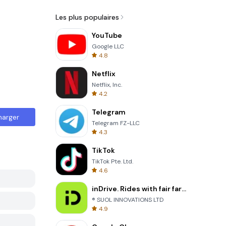
Les plus populaires
YouTube
Google LLC
4.8
Netflix
Netflix, Inc.
4.2
Telegram
harger
Telegram FZ-LLC
4.3
TikTok
TikTok Pte. Ltd.
4.6
inDrive. Rides with fair fares
® SUOL INNOVATIONS LTD
4.9