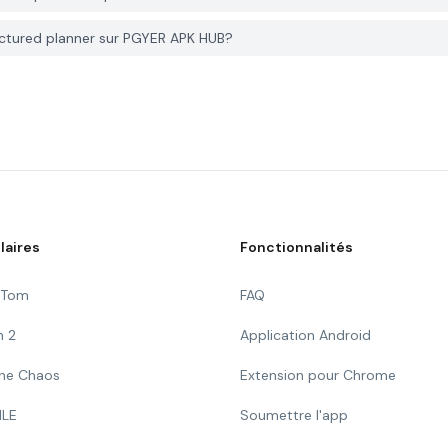
uctured planner sur PGYER APK HUB?
laires
Fonctionnalités
g Tom
FAQ
n 2
Application Android
 The Chaos
Extension pour Chrome
ILE
Soumettre l'app