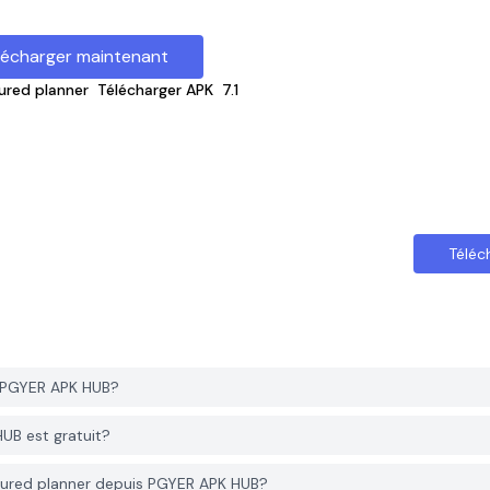
lécharger maintenant
tured planner
Télécharger APK
7.1
Téléc
s PGYER APK HUB?
HUB est gratuit?
ctured planner depuis PGYER APK HUB?