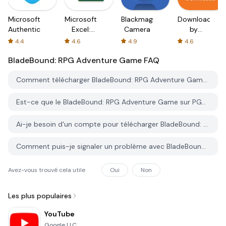
Microsoft
Microsoft
Blackmagic
Downloader
Authenticator
Excel:
Camera
by
Spreadsheets
AFTVnews
4.4
4.6
4.9
4.6
BladeBound: RPG Adventure Game
FAQ
Comment télécharger BladeBound: RPG Adventure Game depuis PGYER APK HUB?
Est-ce que le BladeBound: RPG Adventure Game sur PGYER APK HUB est gratuit?
Ai-je besoin d'un compte pour télécharger BladeBound: RPG Adventure Game depuis PGYER APK HUB?
Comment puis-je signaler un problème avec BladeBound: RPG Adventure Game sur PGYER APK HUB?
Avez-vous trouvé cela utile
Oui
Non
Les plus populaires
YouTube
Google LLC