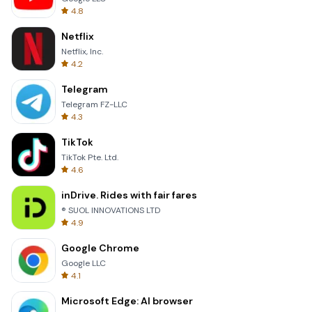
4.8
Netflix
Netflix, Inc.
4.2
Telegram
Telegram FZ-LLC
4.3
TikTok
TikTok Pte. Ltd.
4.6
inDrive. Rides with fair fares
® SUOL INNOVATIONS LTD
4.9
Google Chrome
Google LLC
4.1
Microsoft Edge: AI browser