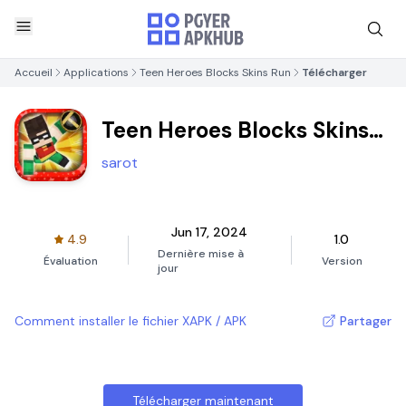
Accueil
Applications
Teen Heroes Blocks Skins Run
Télécharger
Teen Heroes Blocks Skins
Run
sarot
Jun 17, 2024
4.9
1.0
Dernière mise à
Évaluation
Version
jour
Comment installer le fichier XAPK / APK
Partager
Télécharger maintenant