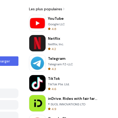
Les plus populaires
YouTube
Google LLC
4.8
Netflix
Netflix, Inc.
4.2
Telegram
harger
Telegram FZ-LLC
4.3
TikTok
TikTok Pte. Ltd.
4.6
inDrive. Rides with fair fares
® SUOL INNOVATIONS LTD
4.9