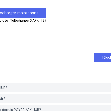
lécharger maintenant
elete
Télécharger XAPK
1.37
Téléc
HUB?
uit?
te depuis PGYER APK HUB?