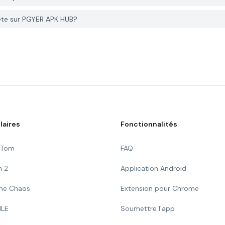
ete sur PGYER APK HUB?
laires
Fonctionnalités
g Tom
FAQ
n 2
Application Android
 The Chaos
Extension pour Chrome
ILE
Soumettre l'app