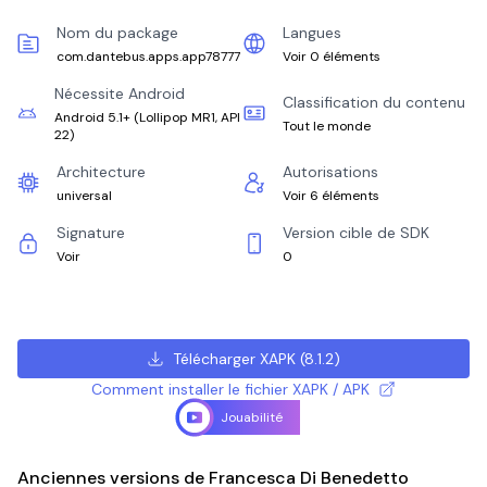
Nom du package
Langues
com.dantebus.apps.app78777
Voir 0 éléments
Nécessite Android
Classification du contenu
Android 5.1+
(
Lollipop MR1, API
Tout le monde
22
)
Architecture
Autorisations
universal
Voir 6 éléments
Signature
Version cible de SDK
Voir
0
Télécharger XAPK
(
8.1.2
)
Comment installer le fichier XAPK / APK
Jouabilité
Anciennes versions de Francesca Di Benedetto