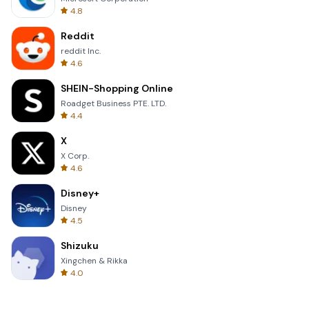
4.8
Reddit
reddit Inc.
4.6
SHEIN-Shopping Online
Roadget Business PTE. LTD.
4.4
X
X Corp.
4.6
Disney+
Disney
4.5
Shizuku
Xingchen & Rikka
4.0