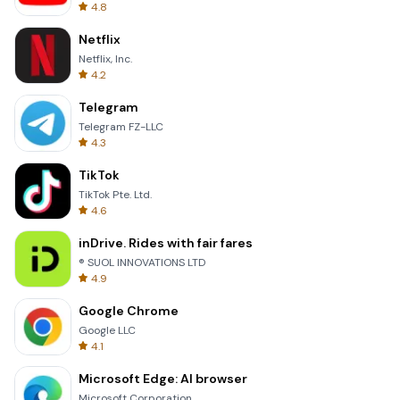
4.8
Netflix
Netflix, Inc.
4.2
Telegram
Telegram FZ-LLC
4.3
TikTok
TikTok Pte. Ltd.
4.6
inDrive. Rides with fair fares
® SUOL INNOVATIONS LTD
4.9
Google Chrome
Google LLC
4.1
Microsoft Edge: AI browser
Microsoft Corporation