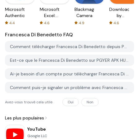
Microsoft
Microsoft
Blackmagic
Downloader
Authenticator
Excel:
Camera
by
Spreadsheets
AFTVnews
4.4
4.6
4.9
4.6
Francesca Di Benedetto
FAQ
Comment télécharger Francesca Di Benedetto depuis PGYER APK HUB?
Est-ce que le Francesca Di Benedetto sur PGYER APK HUB est gratuit?
Ai-je besoin d'un compte pour télécharger Francesca Di Benedetto depuis PGYER APK HUB?
Comment puis-je signaler un problème avec Francesca Di Benedetto sur PGYER APK HUB?
Avez-vous trouvé cela utile
Oui
Non
Les plus populaires
YouTube
Google LLC