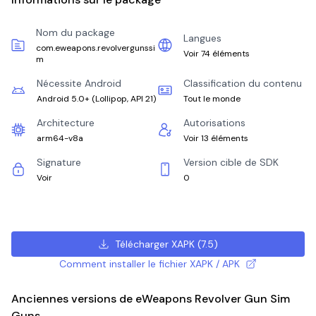
Nom du package
Langues
com.eweapons.revolvergunssi
Voir 74 éléments
m
Nécessite Android
Classification du contenu
Android 5.0+
(
Lollipop, API 21
)
Tout le monde
Architecture
Autorisations
arm64-v8a
Voir 13 éléments
Signature
Version cible de SDK
Voir
0
Télécharger XAPK
(
7.5
)
Comment installer le fichier XAPK / APK
Anciennes versions de eWeapons Revolver Gun Sim
Guns