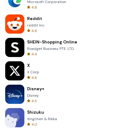
Microsoft Corporation
4.8
Reddit
reddit Inc.
4.6
SHEIN-Shopping Online
Roadget Business PTE. LTD.
4.4
X
X Corp.
4.6
Disney+
Disney
4.5
Shizuku
Xingchen & Rikka
4.0