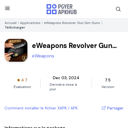
Accueil
Applications
eWeapons Revolver Gun Sim Guns
Télécharger
eWeapons Revolver Gun
Sim Guns
eWeapons
Dec 03, 2024
4.7
7.5
Dernière mise à
Évaluation
Version
jour
Comment installer le fichier XAPK / APK
Partager
Informations sur le package