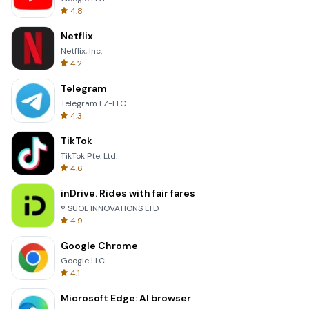
4.8
Netflix
Netflix, Inc.
4.2
Telegram
Telegram FZ-LLC
4.3
TikTok
TikTok Pte. Ltd.
4.6
inDrive. Rides with fair fares
® SUOL INNOVATIONS LTD
4.9
Google Chrome
Google LLC
4.1
Microsoft Edge: AI browser