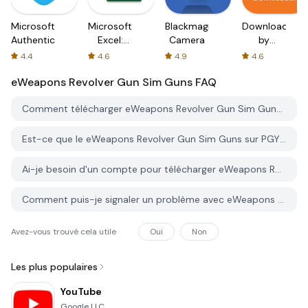
Microsoft
Microsoft
Blackmagic
Downloader
Authenticator
Excel:
Camera
by
Spreadsheets
AFTVnews
4.4
4.6
4.9
4.6
eWeapons Revolver Gun Sim Guns
FAQ
Comment télécharger eWeapons Revolver Gun Sim Guns depuis PGYER APK HUB?
Est-ce que le eWeapons Revolver Gun Sim Guns sur PGYER APK HUB est gratuit?
Ai-je besoin d'un compte pour télécharger eWeapons Revolver Gun Sim Guns depuis PGYER APK HUB?
Comment puis-je signaler un problème avec eWeapons Revolver Gun Sim Guns sur PGYER APK HUB?
Avez-vous trouvé cela utile
Oui
Non
Les plus populaires
YouTube
Google LLC