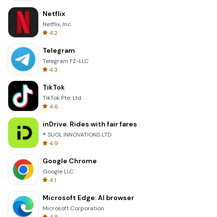
Netflix
Netflix, Inc.
4.2
Telegram
Telegram FZ-LLC
4.3
TikTok
TikTok Pte. Ltd.
4.6
inDrive. Rides with fair fares
® SUOL INNOVATIONS LTD
4.9
Google Chrome
Google LLC
4.1
Microsoft Edge: AI browser
Microsoft Corporation