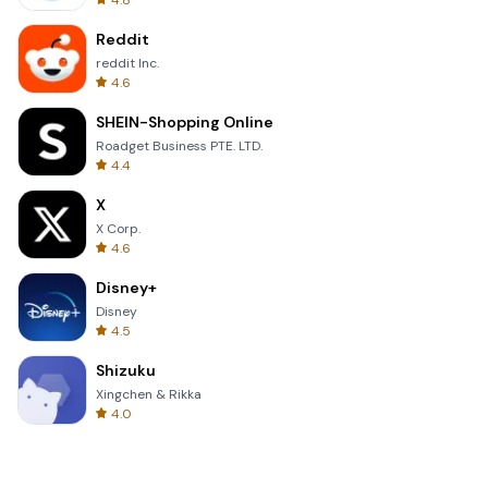
4.8
Reddit
reddit Inc.
4.6
SHEIN-Shopping Online
Roadget Business PTE. LTD.
4.4
X
X Corp.
4.6
Disney+
Disney
4.5
Shizuku
Xingchen & Rikka
4.0