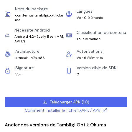
Nom du package
Langues
com.fernus.tambilgi.optikoku
Voir 0 éléments
ma
Nécessite Android
Classification du contenu
Android 4.2+
(
Jelly Bean MR1,
Tout le monde
API 17
)
Architecture
Autorisations
armeabi-v7a, x86
Voir 6 éléments
Signature
Version cible de SDK
Voir
0
Télécharger APK
(
1.0
)
Comment installer le fichier XAPK / APK
Anciennes versions de Tambilgi Optik Okuma