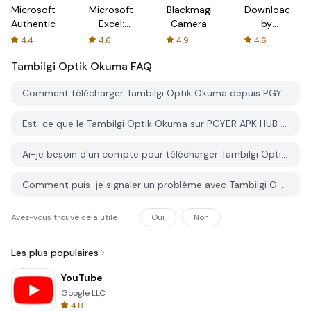
Microsoft
Microsoft
Blackmagic
Downloader
Authenticator
Excel:
Camera
by
Spreadsheets
AFTVnews
4.4
4.6
4.9
4.6
Tambilgi Optik Okuma
FAQ
Comment télécharger Tambilgi Optik Okuma depuis PGYER APK HUB?
Est-ce que le Tambilgi Optik Okuma sur PGYER APK HUB est gratuit?
Ai-je besoin d'un compte pour télécharger Tambilgi Optik Okuma depuis PGYER APK HUB?
Comment puis-je signaler un problème avec Tambilgi Optik Okuma sur PGYER APK HUB?
Avez-vous trouvé cela utile
Oui
Non
Les plus populaires
YouTube
Google LLC
4.8