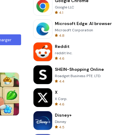
Google Chrome
Google LLC
4.1
Microsoft Edge: AI browser
Microsoft Corporation
4.8
harger
Reddit
reddit Inc.
4.6
SHEIN-Shopping Online
Roadget Business PTE. LTD.
4.4
X
X Corp.
4.6
Disney+
8 Ball Billiards Classic
Disney
4.5