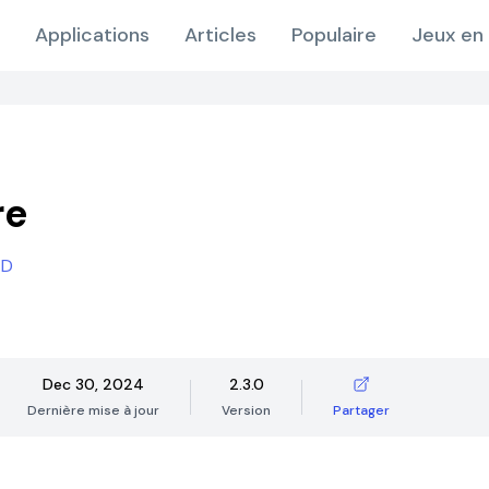
Applications
Articles
Populaire
Jeux en 
re
ED
Dec 30, 2024
2.3.0
Dernière mise à jour
Version
Partager