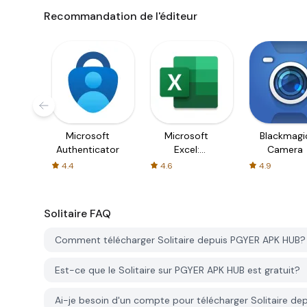
Recommandation de l'éditeur
Microsoft
Microsoft
Blackmagi
Authenticator
Excel:
Camera
Spreadsheets
4.4
4.6
4.9
Solitaire
FAQ
Comment télécharger Solitaire depuis PGYER APK HUB?
Est-ce que le Solitaire sur PGYER APK HUB est gratuit?
Ai-je besoin d'un compte pour télécharger Solitaire d