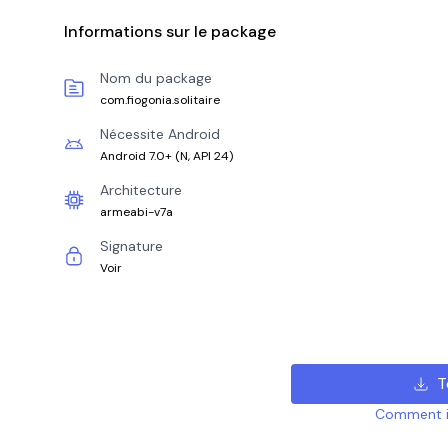
Informations sur le package
Nom du package
com.fiogonia.solitaire
Nécessite Android
Android 7.0+
(
N, API 24
)
Architecture
armeabi-v7a
Signature
Voir
T
Comment ins