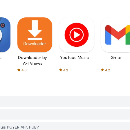
c
Downloader by
YouTube Music
Gmail
AFTVnews
4.6
4.2
4.2
epuis PGYER APK HUB?