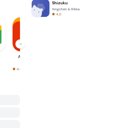
Shizuku
Xingchen & Rikka
4.0
AliExpress
Signal Private
Spotify - Music
Messenger
and Podcasts
4.5
4.3
4.6