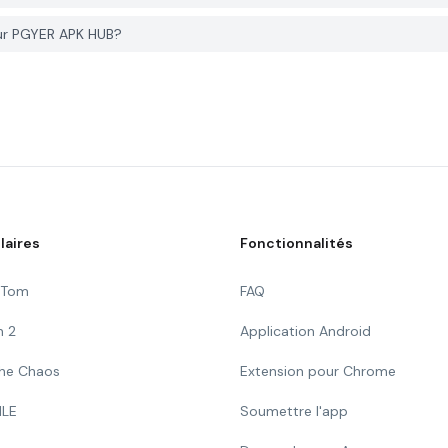
sur PGYER APK HUB?
laires
Fonctionnalités
g Tom
FAQ
n 2
Application Android
 The Chaos
Extension pour Chrome
ILE
Soumettre l'app