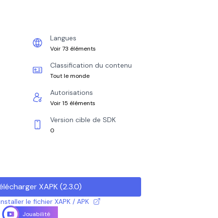
Langues
Voir 73 éléments
Classification du contenu
Tout le monde
Autorisations
Voir 15 éléments
Version cible de SDK
0
élécharger XAPK
(
2.3.0
)
taller le fichier XAPK / APK
Jouabilité