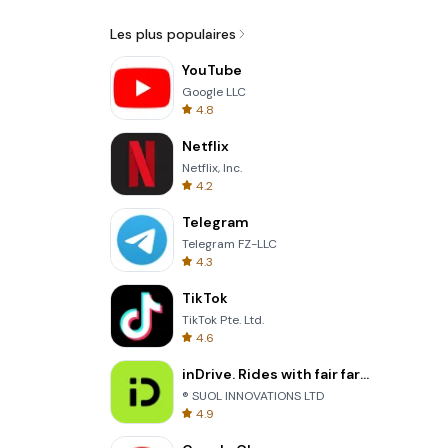
Les plus populaires
YouTube
Google LLC
4.8
Netflix
Netflix, Inc.
4.2
Telegram
Telegram FZ-LLC
4.3
TikTok
TikTok Pte. Ltd.
4.6
inDrive. Rides with fair fares
® SUOL INNOVATIONS LTD
4.9