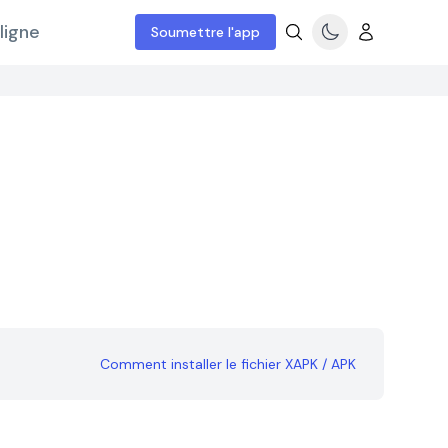
ligne
Soumettre l'app
Comment installer le fichier XAPK / APK