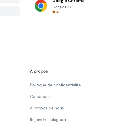
Google Chrome
Google LLC
4.1
À propos
Politique de confidentialité
Conditions
À propos de nous
Rejoindre Telegram