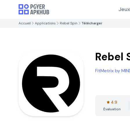
Jeux
Accueil
Applications
Rebel Spin
Télécharger
Rebel 
FitMetrix by MI
4.9
Évaluation