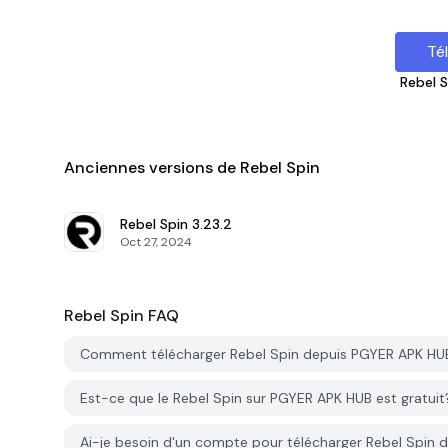
Té
Rebel S
Anciennes versions de Rebel Spin
Rebel Spin
3.23.2
Oct 27, 2024
Rebel Spin
FAQ
Comment télécharger Rebel Spin depuis PGYER APK HU
Est-ce que le Rebel Spin sur PGYER APK HUB est gratuit
Ai-je besoin d'un compte pour télécharger Rebel Spin