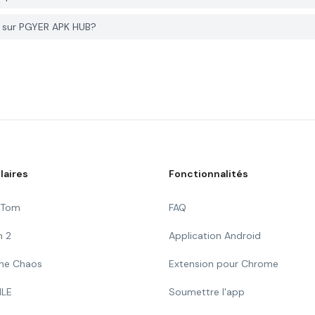
n sur PGYER APK HUB?
laires
Fonctionnalités
g Tom
FAQ
n 2
Application Android
 The Chaos
Extension pour Chrome
ILE
Soumettre l'app