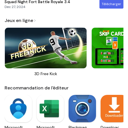
Squad Night Fort Battle Royale
3.4
Télécharger
Dec 27, 2024
Jeux en ligne
3D Free Kick
Sk
Recommandation de l'éditeur
Microsoft
Microsoft
Blackmagic
Downloader