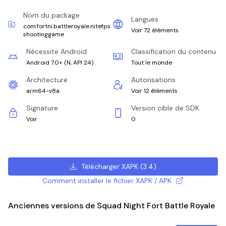
Nom du package
Langues
com.fortni.battleroyale.nitefps
Voir 72 éléments
shootinggame
Nécessite Android
Classification du contenu
Android 7.0+
(
N, API 24
)
Tout le monde
Architecture
Autorisations
arm64-v8a
Voir 12 éléments
Signature
Version cible de SDK
Voir
0
Télécharger XAPK
(
3.4
)
Comment installer le fichier XAPK / APK
Anciennes versions de Squad Night Fort Battle Royale