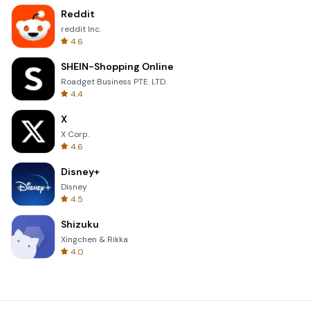
Reddit
reddit Inc.
4.6
SHEIN-Shopping Online
Roadget Business PTE. LTD.
4.4
X
X Corp.
4.6
Disney+
Disney
4.5
Shizuku
Xingchen & Rikka
4.0