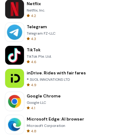
Netflix
Netflix, Inc.
4.2
Telegram
Telegram FZ-LLC
4.3
TikTok
TikTok Pte. Ltd.
4.6
inDrive. Rides with fair fares
® SUOL INNOVATIONS LTD
4.9
Google Chrome
Google LLC
4.1
Microsoft Edge: AI browser
Microsoft Corporation
4.8