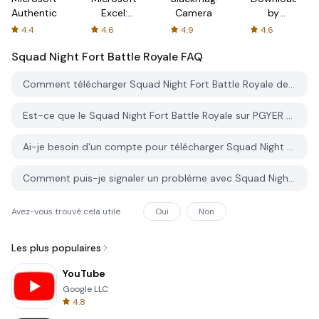
Authenticator
Excel:
Camera
by
Spreadsheets
AFTVnews
4.4
4.6
4.9
4.6
Squad Night Fort Battle Royale
FAQ
Comment télécharger Squad Night Fort Battle Royale depuis PGYER APK HUB?
Est-ce que le Squad Night Fort Battle Royale sur PGYER APK HUB est gratuit?
Ai-je besoin d'un compte pour télécharger Squad Night Fort Battle Royale depuis PGYER APK HUB?
Comment puis-je signaler un problème avec Squad Night Fort Battle Royale sur PGYER APK HUB?
Avez-vous trouvé cela utile
Oui
Non
Les plus populaires
YouTube
Google LLC
4.8