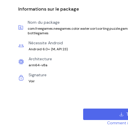
Informations sur le package
Nom du package
com.freegames.newgames.color.water.sort.sorting.puzzle.games
bottlegames
Nécessite Android
Android 6.0+
(
M, API 23
)
Architecture
arm64-v8a
Signature
Voir
Comment ins