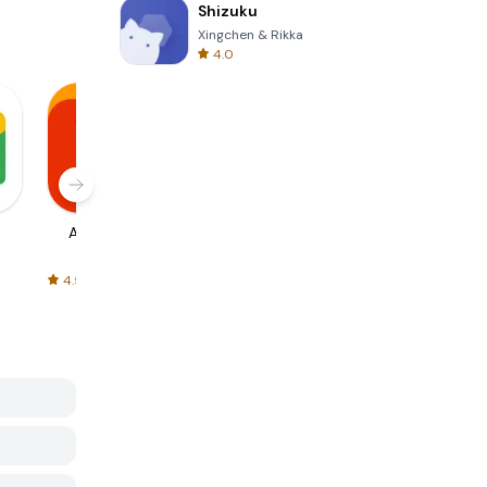
Shizuku
Xingchen & Rikka
4.0
AliExpress
Signal Private
Spotify - Music
Messenger
and Podcasts
4.5
4.3
4.6