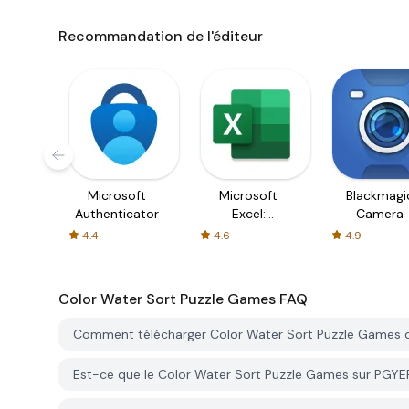
Recommandation de l'éditeur
Microsoft
Microsoft
Blackmagi
Authenticator
Excel:
Camera
Spreadsheets
4.4
4.6
4.9
Color Water Sort Puzzle Games
FAQ
Comment télécharger Color Water Sort Puzzle Games 
Est-ce que le Color Water Sort Puzzle Games sur PGYER