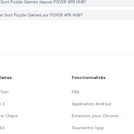
r Sort Puzzle Games depuis PGYER APK HUB?
er Sort Puzzle Games sur PGYER APK HUB?
laires
Fonctionnalités
g Tom
FAQ
n 2
Application Android
 The Chaos
Extension pour Chrome
ILE
Soumettre l'app