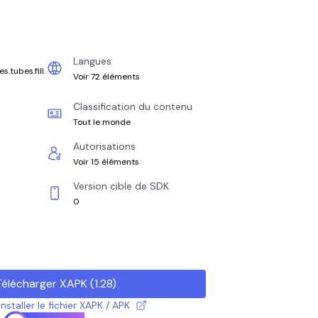
Langues
.tubes.fill.
Voir 72 éléments
Classification du contenu
Tout le monde
Autorisations
Voir 15 éléments
Version cible de SDK
0
Télécharger XAPK
(
1.28
)
taller le fichier XAPK / APK