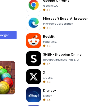
Google Chrome
Google LLC
4.1
Microsoft Edge: AI browser
Microsoft Corporation
4.8
harger
Reddit
reddit Inc.
4.6
SHEIN-Shopping Online
Roadget Business PTE. LTD.
4.4
X
X Corp.
4.6
Disney+
Disney
s
3D Free Kick
4.5