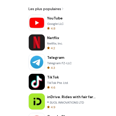
Les plus populaires
YouTube
Google LLC
4.8
Netflix
Netflix, Inc.
4.2
Telegram
Telegram FZ-LLC
4.3
TikTok
TikTok Pte. Ltd.
4.6
inDrive. Rides with fair fares
® SUOL INNOVATIONS LTD
4.9