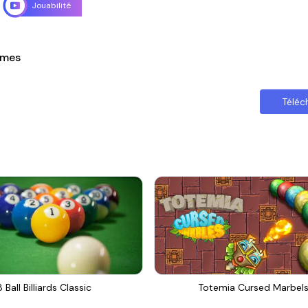
Jouabilité
ames
Téléc
8 Ball Billiards Classic
Totemia Cursed Marbel