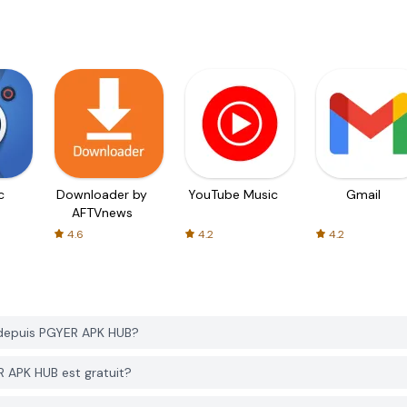
c
Downloader by
YouTube Music
Gmail
AFTVnews
4.6
4.2
4.2
depuis PGYER APK HUB?
 APK HUB est gratuit?