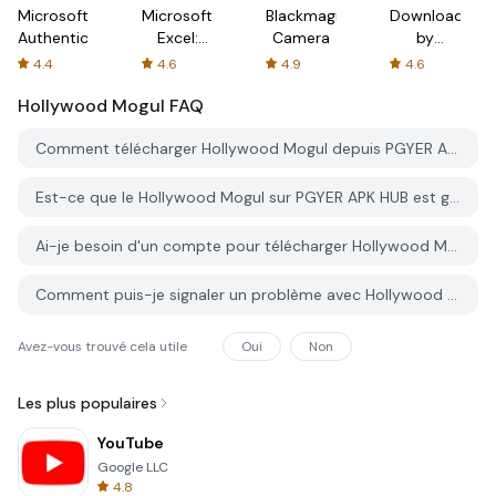
Microsoft
Microsoft
Blackmagic
Downloader
Authenticator
Excel:
Camera
by
Spreadsheets
AFTVnews
4.4
4.6
4.9
4.6
Hollywood Mogul
FAQ
Comment télécharger Hollywood Mogul depuis PGYER APK HUB?
Est-ce que le Hollywood Mogul sur PGYER APK HUB est gratuit?
Ai-je besoin d'un compte pour télécharger Hollywood Mogul depuis PGYER APK HUB?
Comment puis-je signaler un problème avec Hollywood Mogul sur PGYER APK HUB?
Avez-vous trouvé cela utile
Oui
Non
Les plus populaires
YouTube
Google LLC
4.8