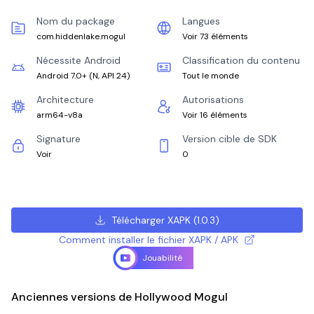
Nom du package
Langues
com.hiddenlake.mogul
Voir 73 éléments
Nécessite Android
Classification du contenu
Android 7.0+
(
N, API 24
)
Tout le monde
Architecture
Autorisations
arm64-v8a
Voir 16 éléments
Signature
Version cible de SDK
Voir
0
Télécharger XAPK
(
1.0.3
)
Comment installer le fichier XAPK / APK
Jouabilité
Anciennes versions de Hollywood Mogul