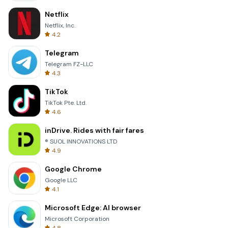
Netflix
Netflix, Inc.
4.2
Telegram
Telegram FZ-LLC
4.3
TikTok
TikTok Pte. Ltd.
4.6
inDrive. Rides with fair fares
® SUOL INNOVATIONS LTD
4.9
Google Chrome
Google LLC
4.1
Microsoft Edge: AI browser
Microsoft Corporation