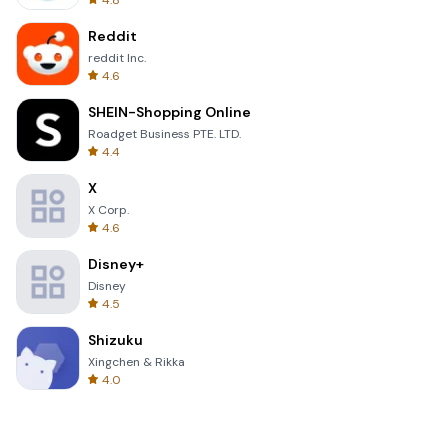
4.8
Reddit
reddit Inc.
4.6
SHEIN-Shopping Online
Roadget Business PTE. LTD.
4.4
X
X Corp.
4.6
Disney+
Disney
4.5
Shizuku
Xingchen & Rikka
4.0