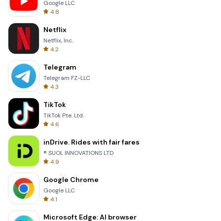
Google LLC
4.8
Netflix
Netflix, Inc.
4.2
Telegram
Telegram FZ-LLC
4.3
TikTok
TikTok Pte. Ltd.
4.6
inDrive. Rides with fair fares
® SUOL INNOVATIONS LTD
4.9
Google Chrome
Google LLC
4.1
Microsoft Edge: AI browser