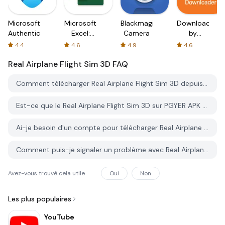
Microsoft
Microsoft
Blackmagic
Downloader
Authenticator
Excel:
Camera
by
Spreadsheets
AFTVnews
4.4
4.6
4.9
4.6
Real Airplane Flight Sim 3D
FAQ
Comment télécharger Real Airplane Flight Sim 3D depuis PGYER APK HUB?
Est-ce que le Real Airplane Flight Sim 3D sur PGYER APK HUB est gratuit?
Ai-je besoin d'un compte pour télécharger Real Airplane Flight Sim 3D depuis PGYER APK HUB?
Comment puis-je signaler un problème avec Real Airplane Flight Sim 3D sur PGYER APK HUB?
Avez-vous trouvé cela utile
Oui
Non
Les plus populaires
YouTube