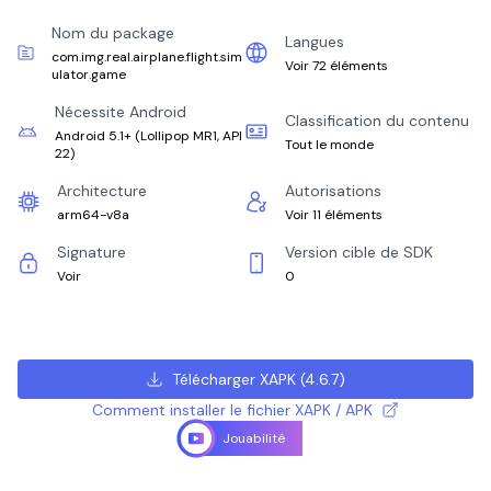
Nom du package
Langues
com.img.real.airplane.flight.sim
Voir 72 éléments
ulator.game
Nécessite Android
Classification du contenu
Android 5.1+
(
Lollipop MR1, API
Tout le monde
22
)
Architecture
Autorisations
arm64-v8a
Voir 11 éléments
Signature
Version cible de SDK
Voir
0
Télécharger XAPK
(
4.6.7
)
Comment installer le fichier XAPK / APK
Jouabilité