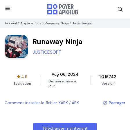
Accueil
Applications
Runaway Ninja
Télécharger
Runaway Ninja
JUSTICESOFT
Aug 06, 2024
4.9
1.0.16742
Dernière mise à
Évaluation
Version
jour
Comment installer le fichier XAPK / APK
Partager
Télécharger maintenant