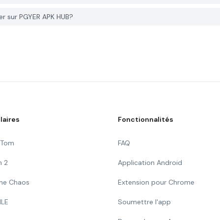
er sur PGYER APK HUB?
laires
Fonctionnalités
g Tom
FAQ
n 2
Application Android
 The Chaos
Extension pour Chrome
ILE
Soumettre l'app