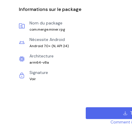
Informations sur le package
Nom du package
com.merge.miner.rpg
Nécessite Android
Android 7.0+
(
N, API 24
)
Architecture
arm64-v8a
Signature
Voir
Comment ins