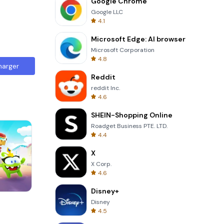
Google Chrome
Google LLC
4.1
Microsoft Edge: AI browser
Microsoft Corporation
4.8
harger
Reddit
reddit Inc.
4.6
SHEIN-Shopping Online
Roadget Business PTE. LTD.
4.4
X
X Corp.
4.6
Disney+
Garden Bloom
Disney
4.5