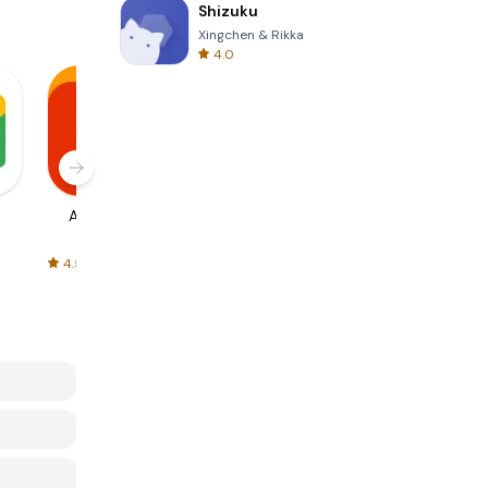
Shizuku
Xingchen & Rikka
4.0
AliExpress
Signal Private
Spotify - Music
Messenger
and Podcasts
4.5
4.3
4.6