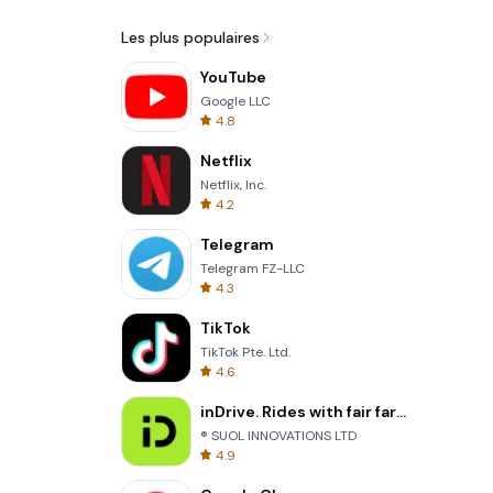
Les plus populaires
YouTube
Google LLC
4.8
Netflix
Netflix, Inc.
4.2
Telegram
Telegram FZ-LLC
4.3
TikTok
TikTok Pte. Ltd.
4.6
inDrive. Rides with fair fares
® SUOL INNOVATIONS LTD
4.9