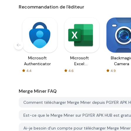
Recommandation de l'éditeur
Microsoft
Microsoft
Blackmagi
Authenticator
Excel:
Camera
Spreadsheets
4.4
4.6
4.9
Merge Miner
FAQ
Comment télécharger Merge Miner depuis PGYER APK 
Est-ce que le Merge Miner sur PGYER APK HUB est gratu
Ai-je besoin d'un compte pour télécharger Merge Mine