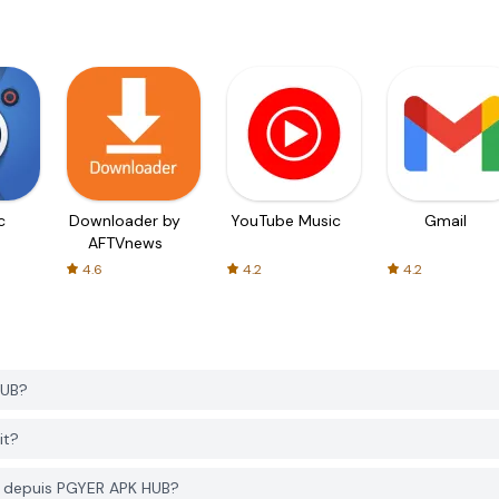
c
Downloader by
YouTube Music
Gmail
AFTVnews
4.6
4.2
4.2
HUB?
it?
r depuis PGYER APK HUB?