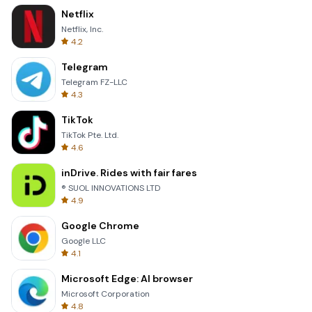
Netflix
Netflix, Inc.
4.2
Telegram
Telegram FZ-LLC
4.3
TikTok
TikTok Pte. Ltd.
4.6
inDrive. Rides with fair fares
® SUOL INNOVATIONS LTD
4.9
Google Chrome
Google LLC
4.1
Microsoft Edge: AI browser
Microsoft Corporation
4.8