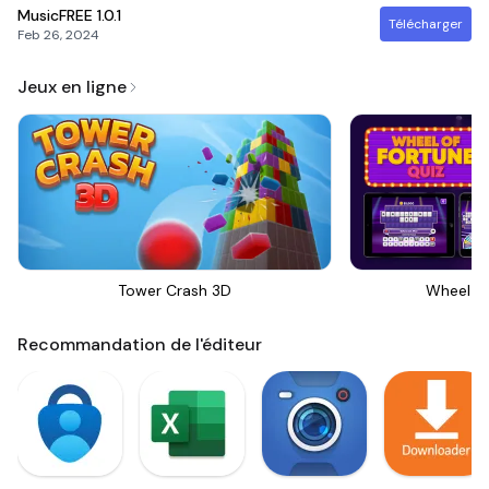
MusicFREE
1.0.1
Télécharger
Feb 26, 2024
Jeux en ligne
Tower Crash 3D
Wheel Of
Recommandation de l'éditeur