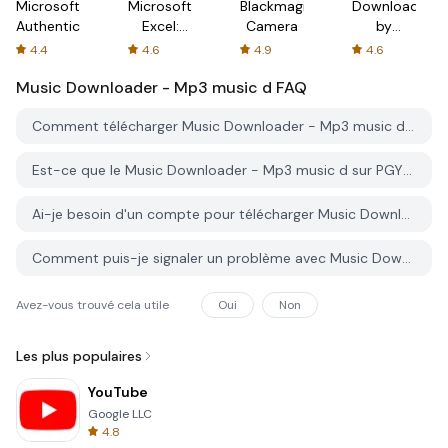
Microsoft
Microsoft
Blackmagic
Downloader
Authenticator
Excel:
Camera
by
Spreadsheets
AFTVnews
4.4
4.6
4.9
4.6
Music Downloader - Mp3 music d
FAQ
Comment télécharger Music Downloader - Mp3 music d depuis PGYER APK HUB?
Est-ce que le Music Downloader - Mp3 music d sur PGYER APK HUB est gratuit?
Ai-je besoin d'un compte pour télécharger Music Downloader - Mp3 music d depuis PGYER APK HUB?
Comment puis-je signaler un problème avec Music Downloader - Mp3 music d sur PGYER APK HUB?
Avez-vous trouvé cela utile
Oui
Non
Les plus populaires
YouTube
Google LLC
4.8