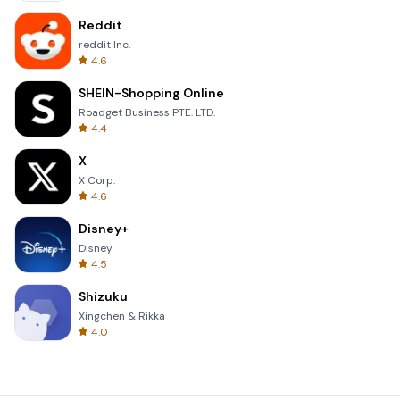
Reddit
reddit Inc.
4.6
SHEIN-Shopping Online
Roadget Business PTE. LTD.
4.4
X
X Corp.
4.6
Disney+
Disney
4.5
Shizuku
Xingchen & Rikka
4.0