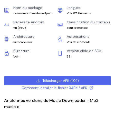
Nom du package
Langues
com.music.free.down.llponi
Voir 87 éléments
Nécessite Android
Classification du contenu
v11
(
v30
)
Tout le monde
Architecture
Autorisations
armeabi-v7a
Voir 15 éléments
Signature
Version cible de SDK
Voir
33
Télécharger APK
(
1.0.1
)
Comment installer le fichier XAPK / APK
Anciennes versions de Music Downloader - Mp3
music d