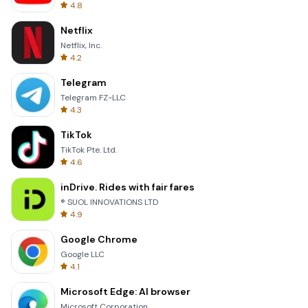
4.8
Netflix
Netflix, Inc.
4.2
Telegram
Telegram FZ-LLC
4.3
TikTok
TikTok Pte. Ltd.
4.6
inDrive. Rides with fair fares
® SUOL INNOVATIONS LTD
4.9
Google Chrome
Google LLC
4.1
Microsoft Edge: AI browser
Microsoft Corporation