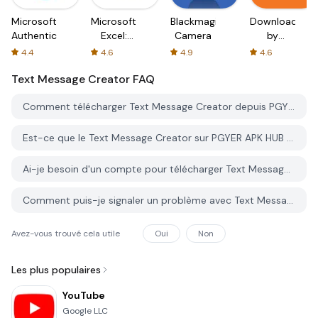
Microsoft
Microsoft
Blackmagic
Downloader
Authenticator
Excel:
Camera
by
Spreadsheets
AFTVnews
4.4
4.6
4.9
4.6
Text Message Creator
FAQ
Comment télécharger Text Message Creator depuis PGYER APK HUB?
Est-ce que le Text Message Creator sur PGYER APK HUB est gratuit?
Ai-je besoin d'un compte pour télécharger Text Message Creator depuis PGYER APK HUB?
Comment puis-je signaler un problème avec Text Message Creator sur PGYER APK HUB?
Avez-vous trouvé cela utile
Oui
Non
Les plus populaires
YouTube
Google LLC