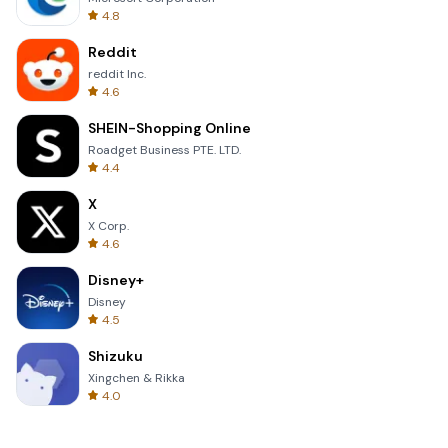
4.8
Reddit
reddit Inc.
4.6
SHEIN-Shopping Online
Roadget Business PTE. LTD.
4.4
X
X Corp.
4.6
Disney+
Disney
4.5
Shizuku
Xingchen & Rikka
4.0