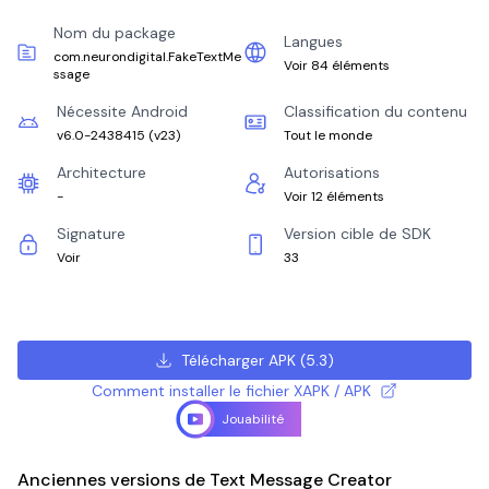
Nom du package
Langues
com.neurondigital.FakeTextMe
Voir 84 éléments
ssage
Nécessite Android
Classification du contenu
v6.0-2438415
(
v23
)
Tout le monde
Architecture
Autorisations
-
Voir 12 éléments
Signature
Version cible de SDK
Voir
33
Télécharger APK
(
5.3
)
Comment installer le fichier XAPK / APK
Jouabilité
Anciennes versions de Text Message Creator