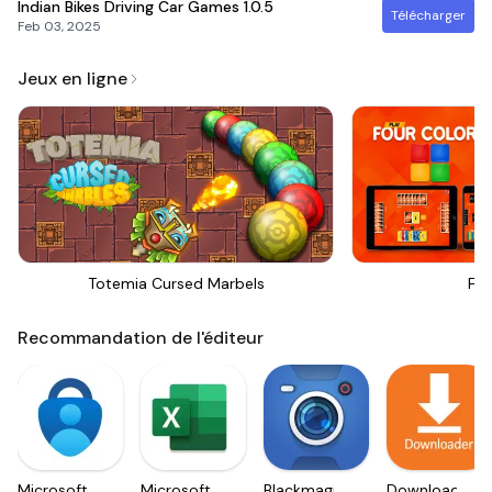
Indian Bikes Driving Car Games
1.0.5
Télécharger
Feb 03, 2025
Jeux en ligne
Totemia Cursed Marbels
Fou
Recommandation de l'éditeur
Microsoft
Microsoft
Blackmagic
Downloader