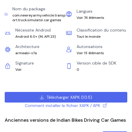
Nom du package
Langues
com.newrey.army.vehicle.transp
Voir 74 éléments
ort.truck.simulator.car.games
Nécessite Android
Classification du contenu
Android 6.0+
(
M, API 23
)
Tout le monde
Architecture
Autorisations
armeabi-v7a
Voir 15 éléments
Signature
Version cible de SDK
Voir
0
Télécharger XAPK
(
1.0.5
)
Comment installer le fichier XAPK / APK
Anciennes versions de Indian Bikes Driving Car Games