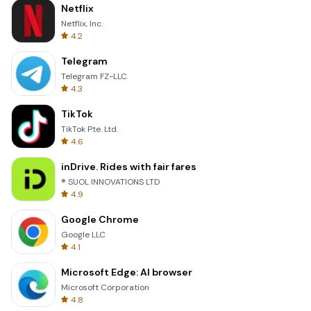
Netflix
Netflix, Inc.
4.2
Telegram
Telegram FZ-LLC
4.3
TikTok
TikTok Pte. Ltd.
4.6
inDrive. Rides with fair fares
® SUOL INNOVATIONS LTD
4.9
Google Chrome
Google LLC
4.1
Microsoft Edge: AI browser
Microsoft Corporation
4.8