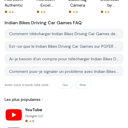
Authenticator
Excel:
Camera
by
Spreadsheets
AFTVnews
4.4
4.6
4.9
4.6
Indian Bikes Driving Car Games
FAQ
Comment télécharger Indian Bikes Driving Car Games depuis PGYER APK HUB?
Est-ce que le Indian Bikes Driving Car Games sur PGYER APK HUB est gratuit?
Ai-je besoin d'un compte pour télécharger Indian Bikes Driving Car Games depuis PGYER APK HUB?
Comment puis-je signaler un problème avec Indian Bikes Driving Car Games sur PGYER APK HUB?
Avez-vous trouvé cela utile
Oui
Non
Les plus populaires
YouTube
Google LLC
4.8