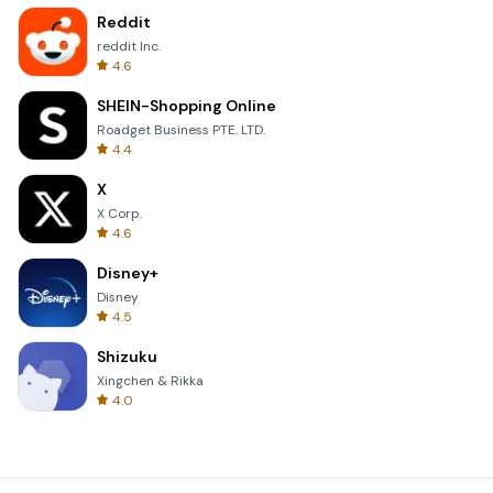
Reddit
reddit Inc.
4.6
SHEIN-Shopping Online
Roadget Business PTE. LTD.
4.4
X
X Corp.
4.6
Disney+
Disney
4.5
Shizuku
Xingchen & Rikka
4.0