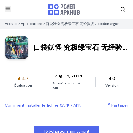
Accueil
Applications
口袋妖怪 究极绿宝石 无经验版
Télécharger
口袋妖怪 究极绿宝石 无经验
版
Aug 05, 2024
4.7
4.0
Dernière mise à
Évaluation
Version
jour
Comment installer le fichier XAPK / APK
Partager
Télécharger maintenant