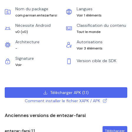
Nom du package
Langues
com.parnian.entezarfarsi
Voir 1 éléments
Nécessite Android
Classification du contenu
v0
(
v0
)
Tout le monde
Architecture
Autorisations
-
Voir 3 éléments
Signature
Version cible de SDK
Voir
Télécharger APK
(
1.1
)
Comment installer le fichier XAPK / APK
Anciennes versions de entezar-farsi
entezar-farsi
1.1
Télécharger