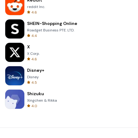
Reddit
reddit Inc.
4.6
SHEIN-Shopping Online
Roadget Business PTE. LTD.
4.4
X
X Corp.
4.6
Disney+
Disney
4.5
Shizuku
Xingchen & Rikka
4.0