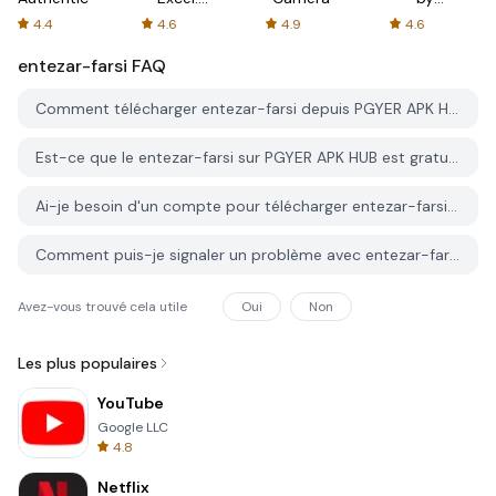
Spreadsheets
AFTVnews
4.4
4.6
4.9
4.6
entezar-farsi
FAQ
Comment télécharger entezar-farsi depuis PGYER APK HUB?
Est-ce que le entezar-farsi sur PGYER APK HUB est gratuit?
Ai-je besoin d'un compte pour télécharger entezar-farsi depuis PGYER APK HUB?
Comment puis-je signaler un problème avec entezar-farsi sur PGYER APK HUB?
Avez-vous trouvé cela utile
Oui
Non
Les plus populaires
YouTube
Google LLC
4.8
Netflix