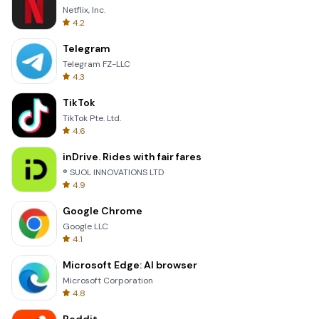
Netflix, Inc.
4.2
Telegram
Telegram FZ-LLC
4.3
TikTok
TikTok Pte. Ltd.
4.6
inDrive. Rides with fair fares
® SUOL INNOVATIONS LTD
4.9
Google Chrome
Google LLC
4.1
Microsoft Edge: AI browser
Microsoft Corporation
4.8