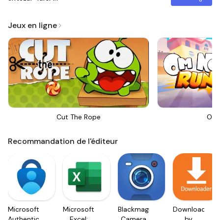
Jeux en ligne
Cut The Rope
Om 
Recommandation de l'éditeur
Microsoft
Microsoft
Blackmagic
Downloader
Authenticator
Excel:
Camera
by