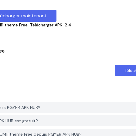
lécharger maintenant
11 theme Free
Télécharger APK
2.4
ee
Téléc
puis PGYER APK HUB?
PK HUB est gratuit?
e CM11 theme Free depuis PGYER APK HUB?