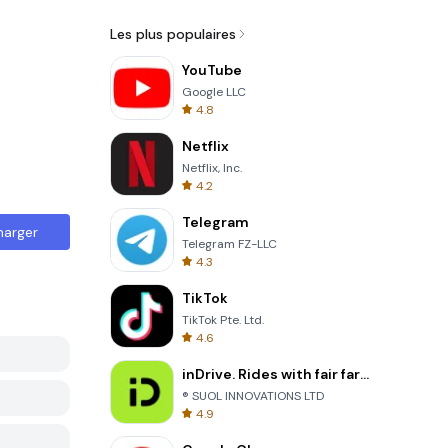
Les plus populaires
YouTube
Google LLC
4.8
Netflix
Netflix, Inc.
4.2
Telegram
harger
Telegram FZ-LLC
4.3
TikTok
TikTok Pte. Ltd.
4.6
inDrive. Rides with fair fares
® SUOL INNOVATIONS LTD
4.9