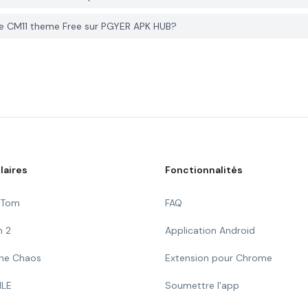
ue CM11 theme Free sur PGYER APK HUB?
laires
Fonctionnalités
g Tom
FAQ
n 2
Application Android
 The Chaos
Extension pour Chrome
ILE
Soumettre l'app