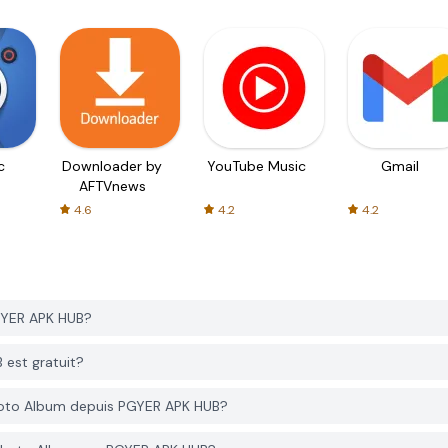
c
Downloader by
YouTube Music
Gmail
AFTVnews
4.6
4.2
4.2
GYER APK HUB?
 est gratuit?
Photo Album depuis PGYER APK HUB?