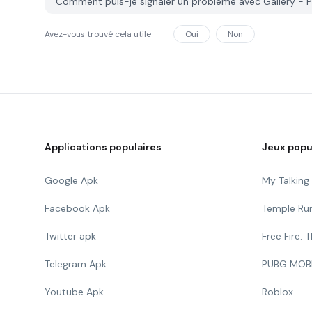
Comment puis-je signaler un problème avec Gallery -
Avez-vous trouvé cela utile
Oui
Non
Applications populaires
Jeux popu
Google Apk
My Talkin
Facebook Apk
Temple Ru
Twitter apk
Free Fire:
Telegram Apk
PUBG MOB
Youtube Apk
Roblox