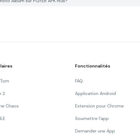
 Photo Album sur PGYER APK HUB?
laires
Fonctionnalités
g Tom
FAQ
n 2
Application Android
 The Chaos
Extension pour Chrome
ILE
Soumettre l'app
Demander une App