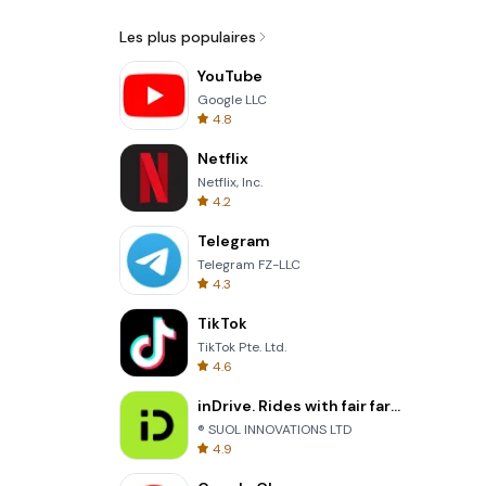
Les plus populaires
YouTube
Google LLC
4.8
Netflix
Netflix, Inc.
4.2
Telegram
Telegram FZ-LLC
4.3
TikTok
TikTok Pte. Ltd.
4.6
inDrive. Rides with fair fares
® SUOL INNOVATIONS LTD
4.9