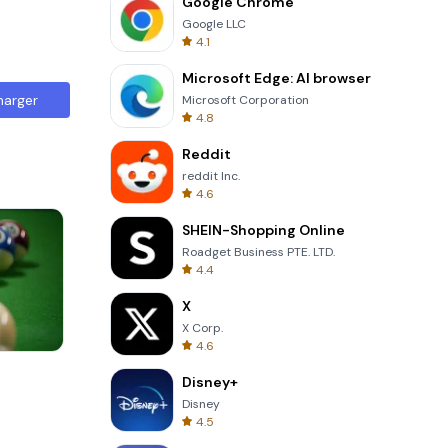
Google Chrome
Google LLC
4.1
Microsoft Edge: AI browser
harger
Microsoft Corporation
4.8
Reddit
reddit Inc.
4.6
SHEIN-Shopping Online
Roadget Business PTE. LTD.
4.4
X
X Corp.
4.6
Solitaire Klondike
Disney+
Disney
4.5