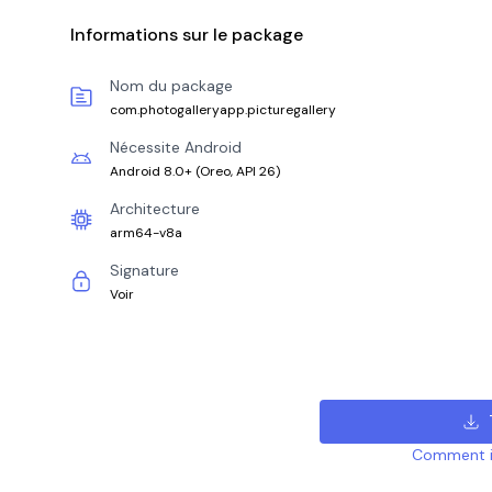
Informations sur le package
Nom du package
com.photogalleryapp.picturegallery
Nécessite Android
Android 8.0+
(
Oreo, API 26
)
Architecture
arm64-v8a
Signature
Voir
Comment ins