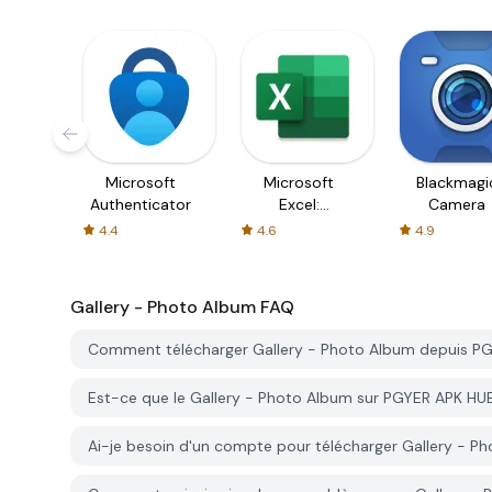
Microsoft
Microsoft
Blackmagi
Authenticator
Excel:
Camera
Spreadsheets
4.4
4.6
4.9
Gallery - Photo Album
FAQ
Comment télécharger Gallery - Photo Album depuis P
Est-ce que le Gallery - Photo Album sur PGYER APK HUB
Ai-je besoin d'un compte pour télécharger Gallery - 