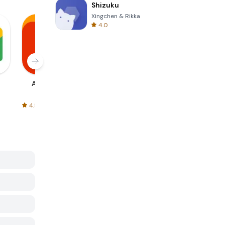
Shizuku
Xingchen & Rikka
4.0
AliExpress
Signal Private
Spotify - Music
Messenger
and Podcasts
4.5
4.3
4.6