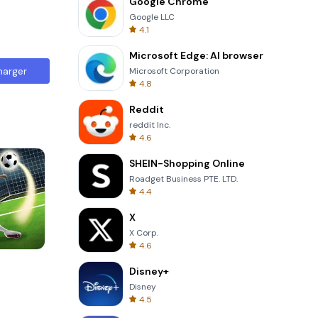
Google Chrome
Google LLC
4.1
Microsoft Edge: AI browser
harger
Microsoft Corporation
4.8
Reddit
reddit Inc.
4.6
SHEIN-Shopping Online
Roadget Business PTE. LTD.
4.4
X
X Corp.
4.6
Cut The Rope
Disney+
Disney
4.5