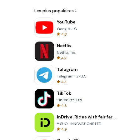
Les plus populaires
YouTube
Google LLC
4.8
Netflix
Netflix, Inc.
4.2
Telegram
Telegram FZ-LLC
4.3
TikTok
TikTok Pte. Ltd.
4.6
inDrive. Rides with fair fares
® SUOL INNOVATIONS LTD
4.9