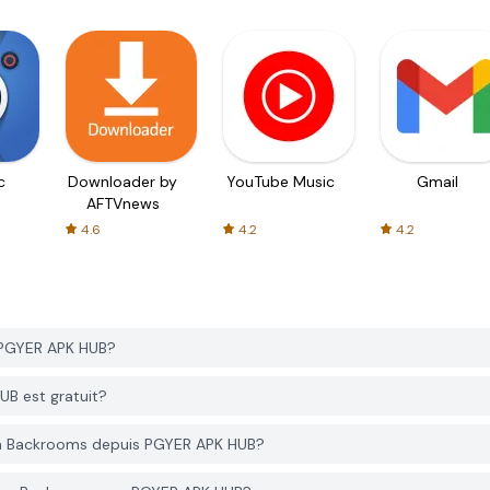
c
Downloader by
YouTube Music
Gmail
AFTVnews
4.6
4.2
4.2
 PGYER APK HUB?
B est gratuit?
om Backrooms depuis PGYER APK HUB?