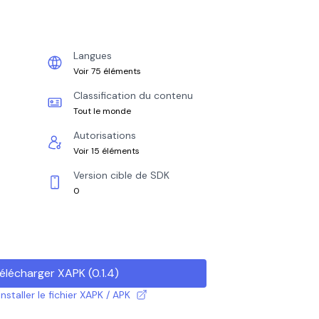
Langues
Voir 75 éléments
Classification du contenu
Tout le monde
Autorisations
Voir 15 éléments
Version cible de SDK
0
élécharger XAPK
(
0.1.4
)
taller le fichier XAPK / APK