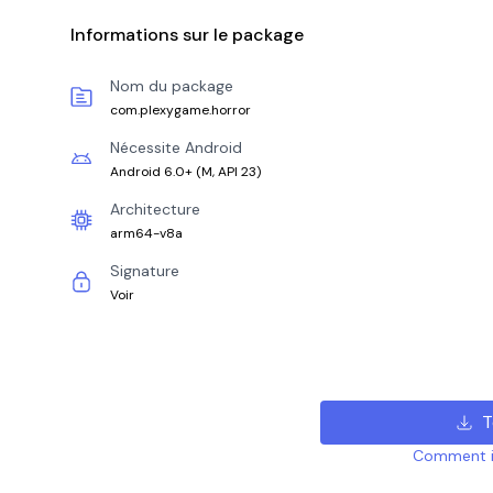
Informations sur le package
Nom du package
com.plexygame.horror
Nécessite Android
Android 6.0+
(
M, API 23
)
Architecture
arm64-v8a
Signature
Voir
T
Comment ins