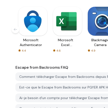
Microsoft
Microsoft
Blackmagi
Authenticator
Excel:
Camera
Spreadsheets
4.4
4.6
4.9
Escape from Backrooms
FAQ
Comment télécharger Escape from Backrooms depuis
Est-ce que le Escape from Backrooms sur PGYER APK HU
Ai-je besoin d'un compte pour télécharger Escape fr