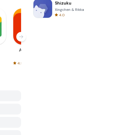
Shizuku
Xingchen & Rikka
4.0
AliExpress
Signal Private
Spotify - Music
Messenger
and Podcasts
4.5
4.3
4.6