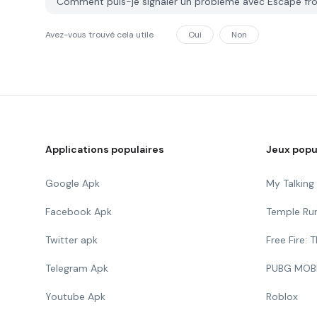
Comment puis-je signaler un problème avec Escape f
Avez-vous trouvé cela utile
Oui
Non
Applications populaires
Jeux popu
Google Apk
My Talkin
Facebook Apk
Temple Ru
Twitter apk
Free Fire:
Telegram Apk
PUBG MOB
Youtube Apk
Roblox