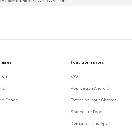
rom Backrooms sur PGYER APK HUB?
laires
Fonctionnalités
g Tom
FAQ
n 2
Application Android
 The Chaos
Extension pour Chrome
ILE
Soumettre l'app
Demander une App